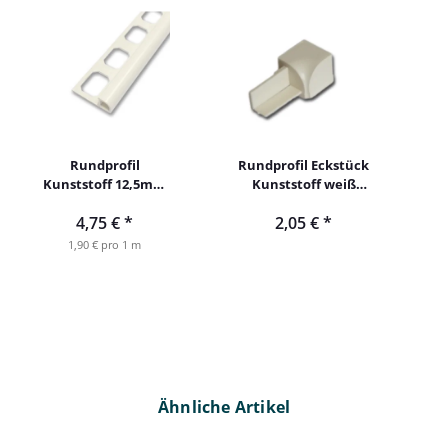
Rundprofil
Rundprofil Eckstück
Kunststoff 12,5mm
Kunststoff weiß
250cm altweiß
12,5mm altweiß
4,75 €
*
2,05 €
*
Innenecke
1,90 € pro 1 m
Ähnliche Artikel