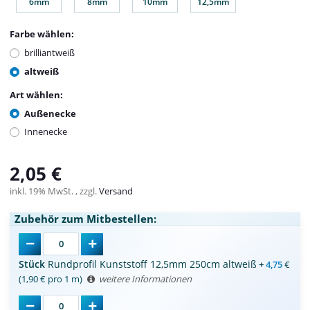
6mm
8mm
10mm
12,5mm
6mm
8mm
10mm
12,5mm
Farbe wählen:
brilliantweiß
altweiß
Art wählen:
Außenecke
Innenecke
2,05 €
inkl. 19% MwSt. , zzgl.
Versand
Zubehör zum Mitbestellen:
Stück
Rundprofil Kunststoff 12,5mm 250cm altweiß
+
4,75
€
(1,90 € pro 1 m)
weitere Informationen