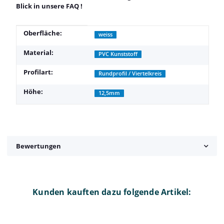
Blick in unsere
FAQ
!
Produkteigenschaft
Wert
Oberfläche:
weiss
Material:
PVC Kunststoff
Profilart:
Rundprofil / Viertelkreis
Höhe:
12,5mm
Bewertungen
Kunden kauften dazu folgende Artikel: