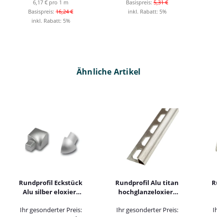
6,17 € pro 1 m
Basispreis:
5,31 €
Basispreis:
16,24 €
inkl. Rabatt:
5%
inkl. Rabatt:
5%
Ähnliche Artikel
Rundprofil Eckstück
Rundprofil Alu titan
R
Alu silber eloxiert
hochglanzeloxiert
matt
gebürstet 250cm
Ihr gesonderter Preis:
Ihr gesonderter Preis:
I