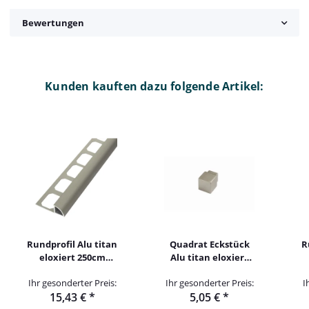
Bewertungen
Kunden kauften dazu folgende Artikel:
Rundprofil Alu titan
Quadrat Eckstück
R
eloxiert 250cm
Alu titan eloxiert
10mm
matt 10mm
Ihr gesonderter Preis:
Ihr gesonderter Preis:
I
1
15,43 €
*
5,05 €
*