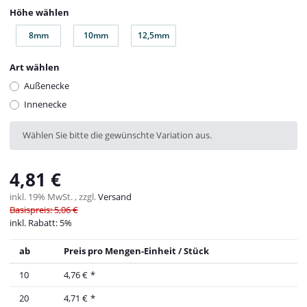
Höhe wählen
8mm
10mm
12,5mm
8mm
10mm
12,5mm
Art wählen
Außenecke
Innenecke
x
Wählen Sie bitte die gewünschte Variation aus.
4,81 €
inkl. 19% MwSt. , zzgl.
Versand
Basispreis: 5,06 €
inkl. Rabatt:
5%
ab
Preis pro Mengen-Einheit / Stück
10
4,76 €
*
20
4,71 €
*