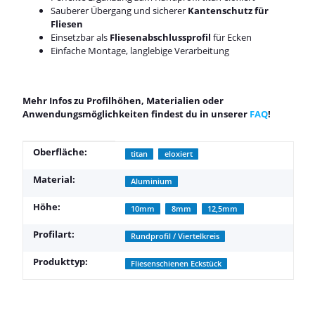
Sauberer Übergang und sicherer
Kantenschutz für
Fliesen
Einsetzbar als
Fliesenabschlussprofil
für Ecken
Einfache Montage, langlebige Verarbeitung
Mehr Infos zu Profilhöhen, Materialien oder
Anwendungsmöglichkeiten findest du in unserer
FAQ
!
Produkteigenschaft
Wert
Oberfläche:
titan
eloxiert
Material:
Aluminium
Höhe:
10mm
8mm
12,5mm
Profilart:
Rundprofil / Viertelkreis
Produkttyp:
Fliesenschienen Eckstück