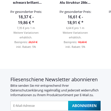
schwarz brillant
Alu Struktur 250cm
Struktur 250cm
weiß brillant
Ihr gesonderter Preis:
Ihr gesonderter Preis:
I
18,37 € -
16,61 € -
19,86 €
*
18,91 €
*
7,35 € pro 1 m
6,64 € pro 1 m
Weitere Variationen
Weitere Variationen
erhältlich.
erhältlich.
Basispreis:
20,57 €
Basispreis:
18,60 €
inkl. Rabatt:
5%
inkl. Rabatt:
5%
Fliesenschiene Newsletter abonnieren
Bitte senden Sie mir entsprechend Ihrer
Datenschutzerklärung
regelmäßig und jederzeit widerruflich
Informationen zu Ihrem Produktsortiment per E-Mail zu.
ABONNIEREN