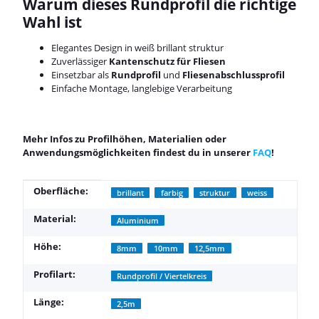
Warum dieses Rundprofil die richtige
Wahl ist
Elegantes Design in weiß brillant struktur
Zuverlässiger
Kantenschutz für Fliesen
Einsetzbar als
Rundprofil
und
Fliesenabschlussprofil
Einfache Montage, langlebige Verarbeitung
Mehr Infos zu Profilhöhen, Materialien oder
Anwendungsmöglichkeiten findest du in unserer
FAQ
!
Produkteigenschaft
Wert
Oberfläche:
brillant
farbig
struktur
weiss
Material:
Aluminium
Höhe:
8mm
10mm
12,5mm
Profilart:
Rundprofil / Viertelkreis
Länge:
2,5m