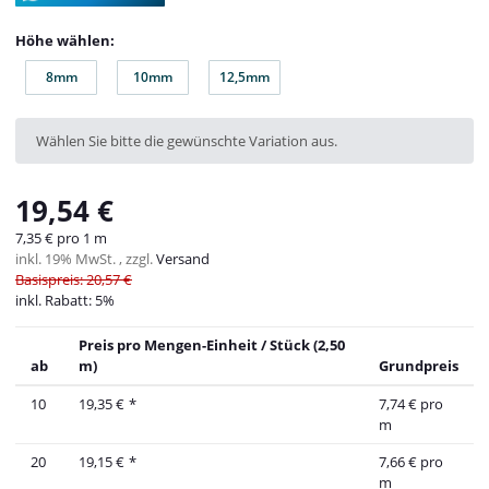
Höhe wählen:
8mm
10mm
12,5mm
8mm
10mm
12,5mm
x
Wählen Sie bitte die gewünschte Variation aus.
19,54 €
7,35 € pro 1 m
inkl. 19% MwSt. , zzgl.
Versand
Basispreis: 20,57 €
inkl. Rabatt:
5%
Preis pro Mengen-Einheit / Stück (2,50
ab
m)
Grundpreis
10
19,35 €
*
7,74 € pro
m
20
19,15 €
*
7,66 € pro
m