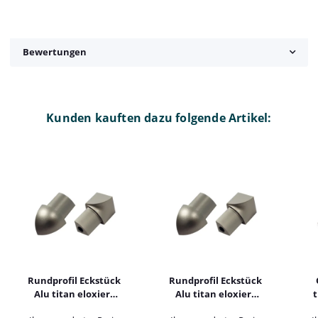
Bewertungen
Kunden kauften dazu folgende Artikel:
Rundprofil Eckstück
Rundprofil Eckstück
Alu titan eloxiert
Alu titan eloxiert
t
10mm Außenecke
10mm Innenecke