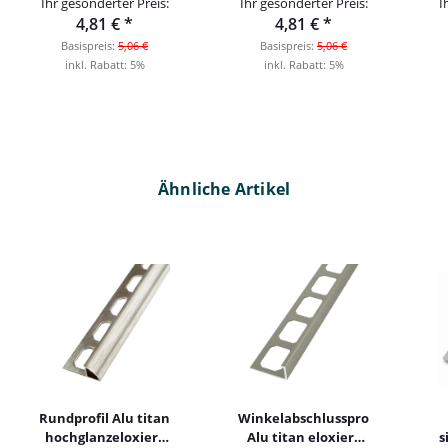
Ihr gesonderter Preis:
Ihr gesonderter Preis:
I
4,81 €
*
4,81 €
*
Basispreis:
5,06 €
Basispreis:
5,06 €
inkl. Rabatt:
5%
inkl. Rabatt:
5%
Ähnliche Artikel
Rundprofil Alu titan
Winkelabschlussprofil
hochglanzeloxiert
Alu titan eloxiert
s