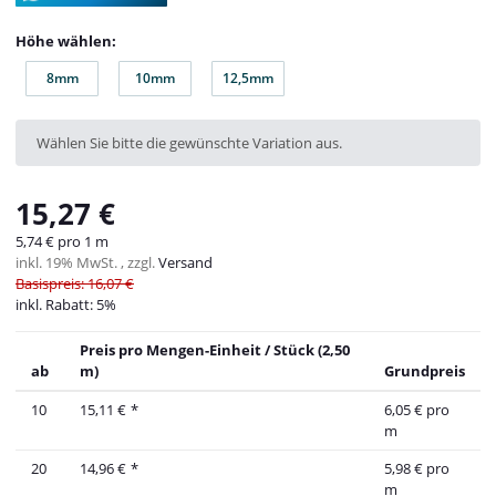
Höhe wählen:
8mm
10mm
12,5mm
8mm
10mm
12,5mm
x
Wählen Sie bitte die gewünschte Variation aus.
15,27 €
5,74 € pro 1 m
inkl. 19% MwSt. , zzgl.
Versand
Basispreis: 16,07 €
inkl. Rabatt:
5%
Preis pro Mengen-Einheit / Stück (2,50
ab
m)
Grundpreis
10
15,11 €
*
6,05 € pro
m
20
14,96 €
*
5,98 € pro
m