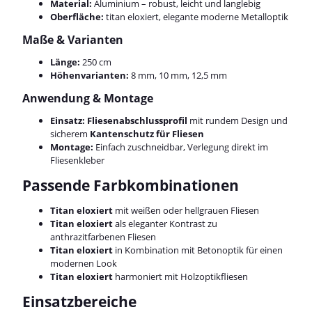
Material:
Aluminium – robust, leicht und langlebig
Oberfläche:
titan eloxiert, elegante moderne Metalloptik
Maße & Varianten
Länge:
250 cm
Höhenvarianten:
8 mm, 10 mm, 12,5 mm
Anwendung & Montage
Einsatz:
Fliesenabschlussprofil
mit rundem Design und
sicherem
Kantenschutz für Fliesen
Montage:
Einfach zuschneidbar, Verlegung direkt im
Fliesenkleber
Passende Farbkombinationen
Titan eloxiert
mit weißen oder hellgrauen Fliesen
Titan eloxiert
als eleganter Kontrast zu
anthrazitfarbenen Fliesen
Titan eloxiert
in Kombination mit Betonoptik für einen
modernen Look
Titan eloxiert
harmoniert mit Holzoptikfliesen
Einsatzbereiche