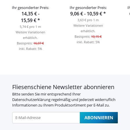
gebürstet 250cm
matt 250cm
Ihr gesonderter Preis:
Ihr gesonderter Preis:
I
14,35 € -
9,06 € -
10,59 €
*
15,59 €
*
3,63 € pro 1 m
Weitere Variationen
5,74 € pro 1 m
erhältlich.
Weitere Variationen
Basispreis:
10,15 €
erhältlich.
inkl. Rabatt:
5%
Basispreis:
16,07 €
inkl. Rabatt:
5%
Fliesenschiene Newsletter abonnieren
Bitte senden Sie mir entsprechend Ihrer
Datenschutzerklärung
regelmäßig und jederzeit widerruflich
Informationen zu Ihrem Produktsortiment per E-Mail zu.
ABONNIEREN
Newsletter Abonnieren