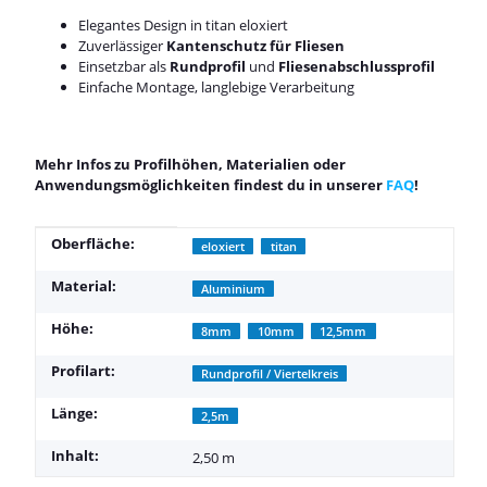
Elegantes Design in titan eloxiert
Zuverlässiger
Kantenschutz für Fliesen
Einsetzbar als
Rundprofil
und
Fliesenabschlussprofil
Einfache Montage, langlebige Verarbeitung
Mehr Infos zu Profilhöhen, Materialien oder
Anwendungsmöglichkeiten findest du in unserer
FAQ
!
Produkteigenschaft
Wert
Oberfläche:
eloxiert
titan
Material:
Aluminium
Höhe:
8mm
10mm
12,5mm
Profilart:
Rundprofil / Viertelkreis
Länge:
2,5m
Inhalt:
2,50 m