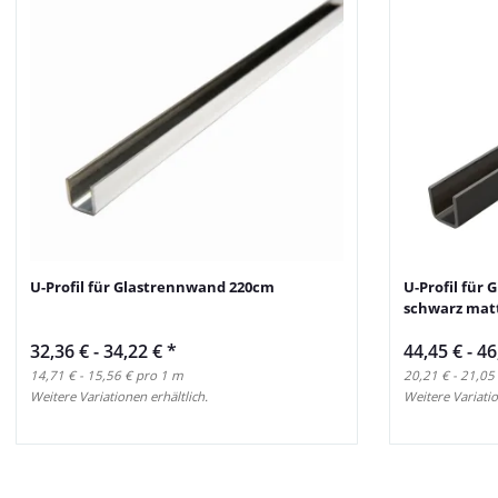
U-Profil für Glastrennwand 220cm
U-Profil für
schwarz mat
32,36 € -
34,22 €
*
44,45 € -
46
14,71 € - 15,56 € pro 1 m
20,21 € - 21,05
Weitere Variationen erhältlich.
Weitere Variatio