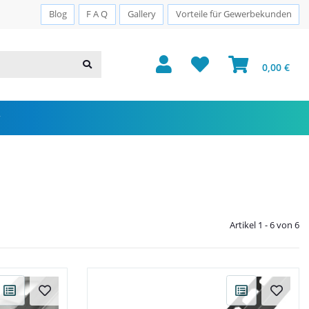
Sichere Zahlung · PayPal · Klarna
Blog
F A Q
Gallery
Vorteile für Gewerbekunden
0,00 €
Artikel 1 - 6 von 6