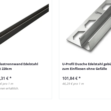
 Glastrennwand Edelstahl
U-Profil Dusche Edelstahl geb
t 220cm
zum Einfliesen ohne Gefälle
,31 €
*
101,84 €
*
 € pro 1 m
46,29 € pro 1 m
nen erhältlich.