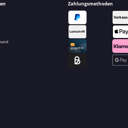
nen
Zahlungsmethoden
rsand