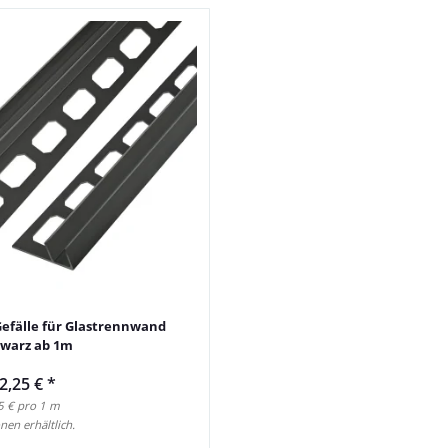
 Gefälle für Glastrennwand
hwarz ab 1m
2,25 €
*
5 € pro 1 m
nen erhältlich.