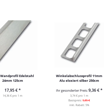
Wandprofil Edelstahl
Winkelabschlussprofil 11mm
24mm 125cm
Alu eloxiert silber 250cm
17,95 €
*
9,36 €
*
Ihr gesonderter Preis:
14,36 € pro 1 m
3,74 € pro 1 m
Basispreis:
9,85 €
inkl. Rabatt:
5%