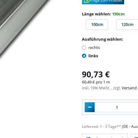
Frage zum Produkt
Länge wählen:
150cm
100cm
120cm
100cm
120c
Ausführung wählen:
rechts
links
90,73 €
60,49 € pro 1 m
inkl. 19% MwSt. , zzgl.
Versand
Lieferzeit:
1 - 3 Tage**
(DE - Au