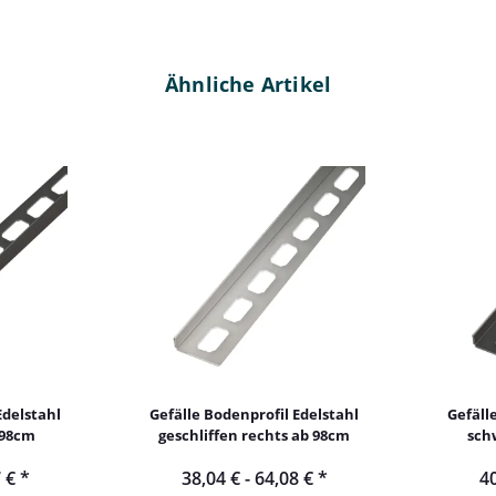
Ähnliche Artikel
Edelstahl
Gefälle Bodenprofil Edelstahl
Gefäll
 98cm
geschliffen rechts ab 98cm
sch
7 €
*
38,04 € -
64,08 €
*
40