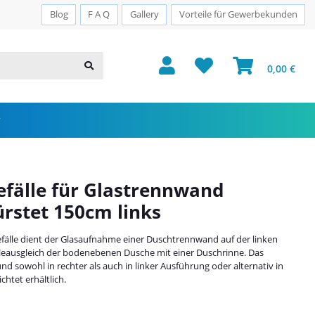
Sichere Zahlung · PayPal · Klarna
Blog
F A Q
Gallery
Vorteile für Gewerbekunden
0,00 €
Gefälle für Glastrennwand
ürstet 150cm links
Gefälle dient der Glasaufnahme einer Duschtrennwand auf der linken
lleausgleich der bodenebenen Dusche mit einer Duschrinne. Das
und sowohl in rechter als auch in linker Ausführung oder alternativ in
chtet erhältlich.