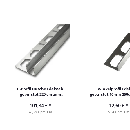
U-Profil Dusche Edelstahl
Winkelprofil Edel
gebürstet 220 cm zum
gebürstet 10mm 250
Einfliesen ohne Gefälle
1,0 mm
101,84 €
*
12,60 €
*
46,29 € pro 1 m
5,04 € pro 1 m