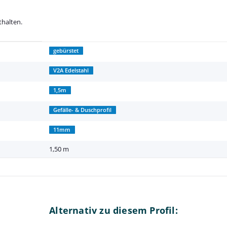
thalten.
gebürstet
V2A Edelstahl
1,5m
Gefälle- & Duschprofil
11mm
1,50 m
Alternativ zu diesem Profil: