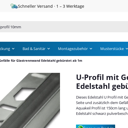
Schneller Versand · 1 – 3 Werktage
ckung
Bad & Sanitär
Montagezubehör
Musterstücke
 Gefälle für Glastrennwand Edelstahl gebürstet ab 1m
U-Profil mit 
Edelstahl geb
Dieses Edelstahl U Profil mit 
Seite und zusätzlich dem Gefä
Aquakeil Profil ist 150cm lang 
Edelstahl schwarz pulverbeschi