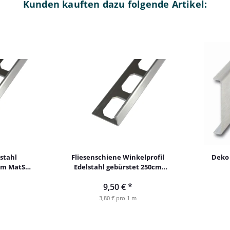
Kunden kauften dazu folgende Artikel:
stahl
Fliesenschiene Winkelprofil
Deko 
cm MatSt.
Edelstahl gebürstet 250cm
10mm MatSt. 0,8 mm
9,50 €
*
3,80 € pro 1 m