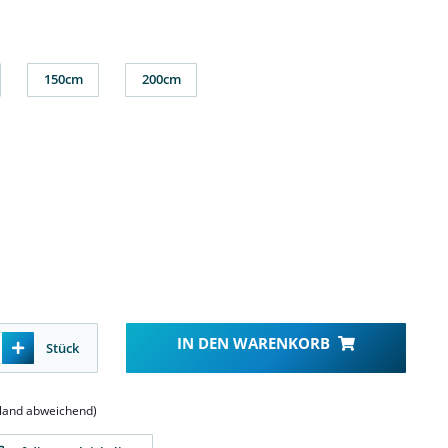
150cm
200cm
m
150cm
200cm
IN DEN WARENKORB
Stück
sland abweichend)