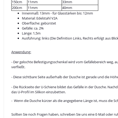
150cm
11mm
33mm
200cm
11mm
40mm
Innenmaß: 13mm - für Glasstärken bis: 12mm
Material: Edelstahl V2A
Oberfläche: gebürstet
Gefälle: ca. 2%
Länge: 1,5m
Ausführung: links (Die Definition Links, Rechts erfolgt aus B
Anwendung:
- Der gelochte Befestigungsschenkel wird vom Gefällebereich weg, a
verfließt.
- Diese sichtbare Seite außerhalb der Dusche ist gerade und die Hö
- Die Rückseite der U-Schiene bildet das Gefälle in der Dusche. Na
das U-Profil im Silikon einzubetten.
- Wenn die Dusche kürzer als die angegebene Länge ist, muss die S
Sollten Sie noch Fragen haben, schreiben Sie uns eine E-Mail oder ruf