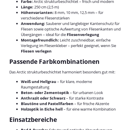
Farbe:
Arctic strukturbeschichtet – frisch und modern
Länge:
250 cm (2,5 m)
Höhenvarianten:
8 mm, 10 mm, 12,5 mm – für
verschiedene Fliesenstärken
Anwendung:
Sauberer und langlebiger Kantenschutz für
Fliesen sowie optische Aufwertung von Fliesenkanten und
Übergängen – ideal für die
Fliesenverlegung
Montagefreundlich:
Leicht zuschneidbar, einfache
Verlegung im Fliesenkleber – perfekt geeignet, wenn Sie
Fliesen verlegen
Passende Farbkombinationen
Das Arctic strukturbeschichtet harmoniert besonders gut mit:
Weiß und Hellgrau
– für klare, moderne
Raumgestaltung
Beton- oder Zementoptik
– für urbanen Look
Anthrazit oder Schwarz
– für starke Kontraste
Blautöne und Pastellfarben
– für frische Akzente
Holzoptik in Eiche hell
– für eine warme Kombination
Einsatzbereiche
Bad & Dusche:
Schutz und optische Abrundung von