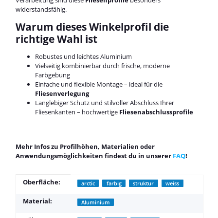
widerstandsfähig.
Warum dieses Winkelprofil die
richtige Wahl ist
Robustes und leichtes Aluminium
Vielseitig kombinierbar durch frische, moderne
Farbgebung
Einfache und flexible Montage – ideal für die
Fliesenverlegung
Langlebiger Schutz und stilvoller Abschluss Ihrer
Fliesenkanten – hochwertige
Fliesenabschlussprofile
Mehr Infos zu Profilhöhen, Materialien oder
Anwendungsmöglichkeiten findest du in unserer
FAQ
!
Produkteigenschaft
Wert
Oberfläche:
arctic
farbig
struktur
weiss
Material:
Aluminium