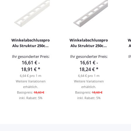
Winkelabschlussprofil
Winkelabschlussprofil
W
Alu Struktur 250cm
Alu Struktur 250cm
A
weiß brillant
kreide
Ihr gesonderter Preis:
Ihr gesonderter Preis:
I
16,61 € -
16,61 € -
18,91 €
*
18,24 €
*
6,64 € pro 1 m
6,64 € pro 1 m
Weitere Variationen
Weitere Variationen
erhältlich.
erhältlich.
Basispreis:
18,60 €
Basispreis:
18,60 €
inkl. Rabatt:
5%
inkl. Rabatt:
5%