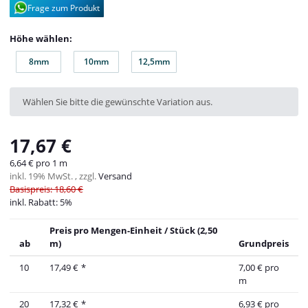
Frage zum Produkt
Höhe wählen:
8mm
10mm
12,5mm
8mm
10mm
12,5mm
x
Wählen Sie bitte die gewünschte Variation aus.
17,67 €
6,64 € pro 1 m
inkl. 19% MwSt. , zzgl.
Versand
Basispreis: 18,60 €
inkl. Rabatt:
5%
Preis pro Mengen-Einheit / Stück (2,50
ab
m)
Grundpreis
10
17,49 €
*
7,00 € pro
m
20
17,32 €
*
6,93 € pro