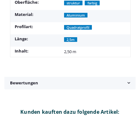
Produkteigenschaft
Wert
Oberfläche:
struktur
farbig
Material:
Aluminium
Profilart:
Quadratprofil
Länge:
2,5m
Inhalt:
2,50 m
Bewertungen
Kunden kauften dazu folgende Artikel: