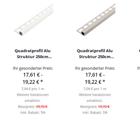
Quadratprofil Alu
Quadratprofil Alu
Struktur 250cm
Struktur 250cm
weiß brillant
creme
Ihr gesonderter Preis:
Ihr gesonderter Preis:
I
17,61 € -
17,61 € -
19,22 €
*
19,22 €
*
7,04 € pro 1 m
7,04 € pro 1 m
Weitere Variationen
Weitere Variationen
erhältlich.
erhältlich.
Basispreis:
19,72 €
Basispreis:
19,72 €
inkl. Rabatt:
5%
inkl. Rabatt:
5%