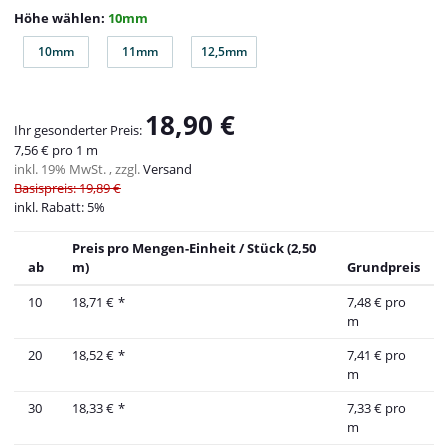
Höhe wählen:
10mm
10mm
11mm
12,5mm
10mm
11mm
12,5mm
18,90 €
Ihr gesonderter Preis:
7,56 € pro 1 m
inkl. 19% MwSt. , zzgl.
Versand
Basispreis: 19,89 €
inkl. Rabatt:
5%
Preis pro Mengen-Einheit / Stück (2,50
ab
m)
Grundpreis
10
18,71 €
*
7,48 € pro
m
20
18,52 €
*
7,41 € pro
m
30
18,33 €
*
7,33 € pro
m