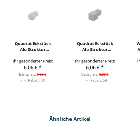
Quadrat Eckstück
Quadrat Eckstück
W
Alu Struktur
Alu Struktur
A
dolomit 10mm
silbergrau brillant
Ihr gesonderter Preis:
Ihr gesonderter Preis:
I
10mm
6,06 €
*
6,06 €
*
Basispreis:
6,38 €
Basispreis:
6,38 €
inkl. Rabatt:
5%
inkl. Rabatt:
5%
Ähnliche Artikel