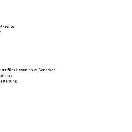
 Akzente
e
tz für Fliesen
an Außenecken
nfliesen
gestaltung