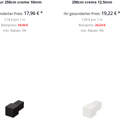
tur 250cm creme 10mm
250cm creme 12,5mm
17,96 €
*
19,22 €
*
nderter Preis:
Ihr gesonderter Preis:
7,18 € pro 1 m
7,69 € pro 1 m
Basispreis:
18,90 €
Basispreis:
20,23 €
inkl. Rabatt:
5%
inkl. Rabatt:
5%