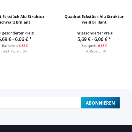
 Eckstück Alu Struktur
Quadrat Eckstück Alu Struktur
schwarz brillant
weiß brillant
r gesonderter Preis:
Ihr gesonderter Preis:
5,69 € -
6,06 €
*
5,69 € -
6,06 €
*
Basispreis:
6,38 €
Basispreis:
6,38 €
inkl. Rabatt:
5%
inkl. Rabatt:
5%
ABONNIEREN