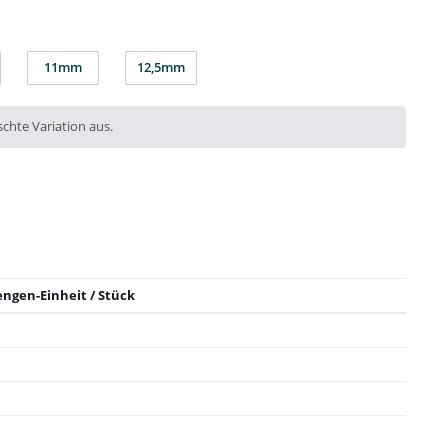
11mm
12,5mm
m
11mm
12,5mm
chte Variation aus.
engen-Einheit / Stück