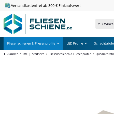
Versandkostenfrei ab 300 € Einkaufswert
Fliesenschienen & Fliesenprofile
LED Profile
Schachtabde
Zurück zur Liste
Startseite
Fliesenschienen & Fliesenprofile
Quadratprofil