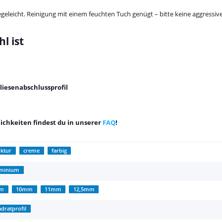
egeleicht. Reinigung mit einem feuchten Tuch genügt – bitte keine aggressiv
l ist
liesenabschlussprofil
chkeiten findest du in unserer
FAQ
!
uktur
creme
farbig
uminium
m
10mm
11mm
12,5mm
dratprofil