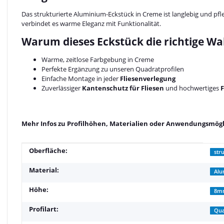
Das strukturierte Aluminium-Eckstück in Creme ist langlebig und pfl
verbindet es warme Eleganz mit Funktionalität.
Warum dieses Eckstück die richtige Wah
Warme, zeitlose Farbgebung in Creme
Perfekte Ergänzung zu unseren Quadratprofilen
Einfache Montage in jeder
Fliesenverlegung
Zuverlässiger
Kantenschutz für Fliesen
und hochwertiges
F
Mehr Infos zu Profilhöhen, Materialien oder Anwendungsmögli
Produkteigenschaft
Wert
Oberfläche:
str
Material:
Al
Höhe:
8m
Profilart:
Qua