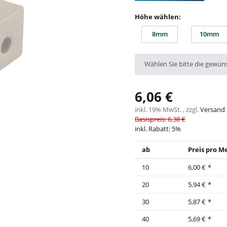
Höhe wählen:
8mm
10mm
8mm
10m
x
Wählen Sie bitte die gewüns
6,06 €
inkl. 19% MwSt. , zzgl.
Versand
Basispreis: 6,38 €
inkl. Rabatt:
5%
ab
Preis pro M
10
6,00 €
*
20
5,94 €
*
30
5,87 €
*
40
5,69 €
*