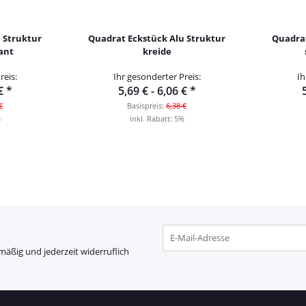
 Struktur
Quadrat Eckstück Alu Struktur
Quadrat
lant
kreide
reis:
Ihr gesonderter Preis:
Ih
 €
*
5,69 € -
6,06 €
*
€
Basispreis:
6,38 €
%
inkl. Rabatt:
5%
mäßig und jederzeit widerruflich
Newsletter Abonnieren