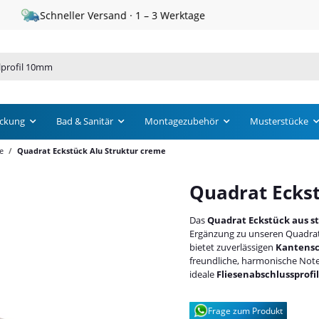
Schneller Versand · 1 – 3 Werktage
ckung
Bad & Sanitär
Montagezubehör
Musterstücke
e
Quadrat Eckstück Alu Struktur creme
Quadrat Eckst
Das
Quadrat Eckstück aus 
Ergänzung zu unseren Quadratp
bietet zuverlässigen
Kantensc
freundliche, harmonische Not
ideale
Fliesenabschlussprofil
Frage zum Produkt