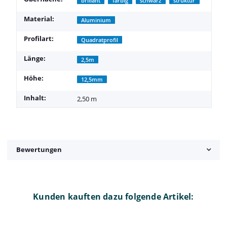
brillant
farbig
schwarz
struktur
Material:
Aluminium
Profilart:
Quadratprofil
Länge:
2,5m
Höhe:
12,5mm
Inhalt:
2,50 m
Bewertungen
Kunden kauften dazu folgende Artikel: