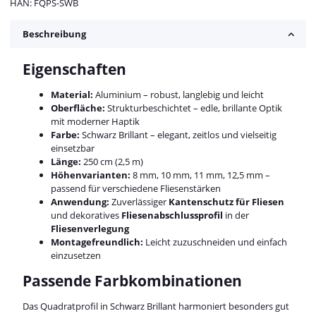
HAN:
FQPS-SWB
Beschreibung
Eigenschaften
Material:
Aluminium – robust, langlebig und leicht
Oberfläche:
Strukturbeschichtet – edle, brillante Optik
mit moderner Haptik
Farbe:
Schwarz Brillant – elegant, zeitlos und vielseitig
einsetzbar
Länge:
250 cm (2,5 m)
Höhenvarianten:
8 mm, 10 mm, 11 mm, 12,5 mm –
passend für verschiedene Fliesenstärken
Anwendung:
Zuverlässiger
Kantenschutz für Fliesen
und dekoratives
Fliesenabschlussprofil
in der
Fliesenverlegung
Montagefreundlich:
Leicht zuzuschneiden und einfach
einzusetzen
Passende Farbkombinationen
Das Quadratprofil in Schwarz Brillant harmoniert besonders gut