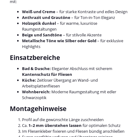
mit:
Weiß und Creme
– für starke Kontraste und edles Design
Anthrazit und Grautöne
– für Ton-in-Ton Eleganz
Holzoptik dunkel
– für warme, luxuriöse
Raumgestaltungen
Beige und Sandtöne
– für stilvolle Akzente
Metallische Töne wie Silber oder Gold
– für exklusive
Highlights
Einsatzbereiche
Bad & Dusche:
Eleganter Abschluss mit sicherem
Kantenschutz für Fliesen
Küche:
Zeitloser Übergang an Wand- und
Arbeitsplattenfliesen
Wohnbereich:
Moderne Raumgestaltung mit edler
Schwarzoptik
Montagehinweise
Profil auf die gewünschte Länge zuschneiden
Ca.
1–2 mm überstehen lassen
für optimalen Schutz
Im Fliesenkleber fixieren und Fliesen bündig anschließen
Fugen sorgfältig verfugen und Übergänge reinigen