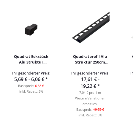
Quadrat Eckstück
Quadratprofil Alu
Alu Struktur
Struktur 250cm
schwarz brillant
schwarz
Ihr gesonderter Preis:
Ihr gesonderter Preis:
I
5,69 € -
6,06 €
*
17,61 € -
19,22 €
*
Basispreis:
6,38 €
inkl. Rabatt:
5%
7,04 € pro 1 m
Weitere Variationen
erhältlich.
Basispreis:
19,72 €
inkl. Rabatt:
5%