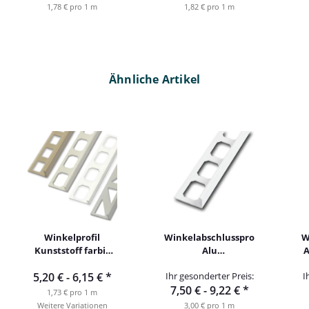
1,78 € pro 1 m
1,82 € pro 1 m
Ähnliche Artikel
Winkelprofil
Winkelabschlussprofil
W
Kunststoff farbig
Alu
A
300cm
pulverbeschichtet
5,20 € -
6,15 €
*
Ihr gesonderter Preis:
I
250cm weiss
7,50 € -
9,22 €
*
1,73 € pro 1 m
Weitere Variationen
3,00 € pro 1 m