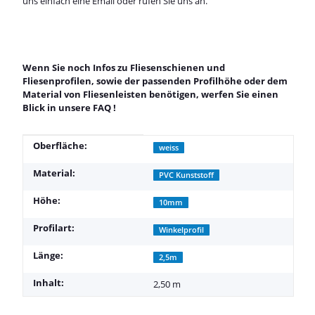
uns einfach eine Email oder rufen Sie uns an.
Wenn Sie noch Infos zu Fliesenschienen und
Fliesenprofilen, sowie der passenden Profilhöhe oder dem
Material von Fliesenleisten benötigen, werfen Sie einen
Blick in unsere
FAQ
!
Produkteigenschaft
Wert
Oberfläche:
weiss
Material:
PVC Kunststoff
Höhe:
10mm
Profilart:
Winkelprofil
Länge:
2,5m
Inhalt:
2,50 m