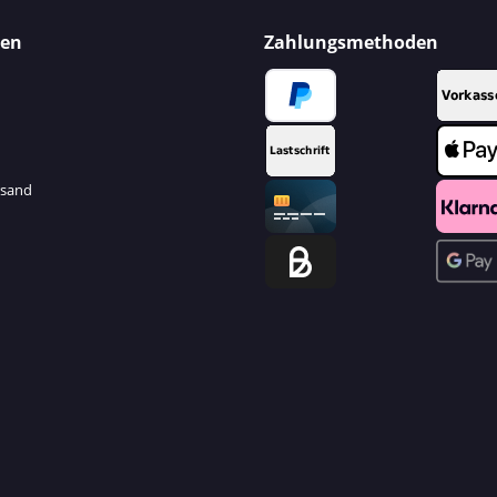
nen
Zahlungsmethoden
rsand