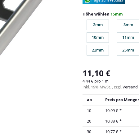
Frage zum Produkt
Höhe wählen
15mm
2mm
3mm
2mm
3mm
10mm
11mm
10mm
11m
22mm
25mm
22mm
25m
11,10 €
4,44 € pro 1 m
inkl. 19% MwSt. , zzgl.
Versand
ab
Preis pro Mengen
10
10,99 €
*
20
10,88 €
*
30
10,77 €
*