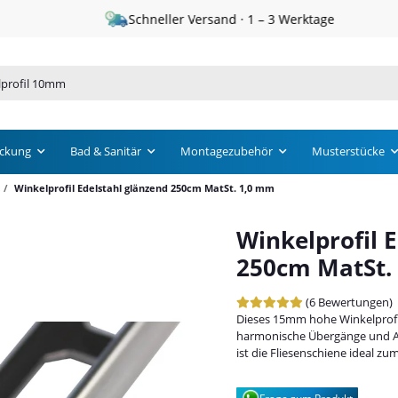
Schneller Versand · 1 – 3 Werktage
ckung
Bad & Sanitär
Montagezubehör
Musterstücke
Winkelprofil Edelstahl glänzend 250cm MatSt. 1,0 mm
Winkelprofil 
250cm MatSt.
(6 Bewertungen)
Dieses 15mm hohe Winkelprofil
harmonische Übergänge und A
ist die Fliesenschiene ideal 