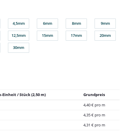
4,5mm
6mm
8mm
9mm
4,5mm
6mm
8mm
9mm
12,5mm
15mm
17mm
20mm
m
12,5mm
15mm
17mm
20mm
30mm
m
30mm
-Einheit / Stück (2,50 m)
Grundpreis
4,40 € pro m
4,35 € pro m
4,31 € pro m