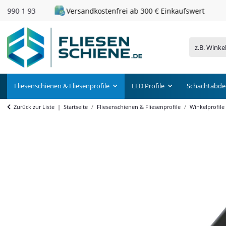
Versandkostenfrei ab 300 € Einkaufswert
Fliesenschienen & Fliesenprofile
LED Profile
Schachtabde
Zurück zur Liste
Startseite
Fliesenschienen & Fliesenprofile
Winkelprofile