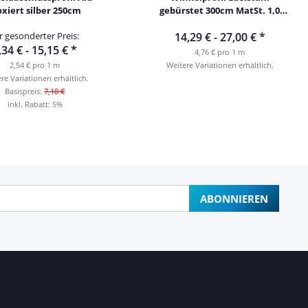
oxiert silber 250cm
gebürstet 300cm MatSt. 1,0
mm
r gesonderter Preis:
14,29 € -
27,00 €
*
,34 € -
15,15 €
*
4,76 € pro 1 m
2,54 € pro 1 m
Weitere Variationen erhältlich.
re Variationen erhältlich.
Basispreis:
7,10 €
inkl. Rabatt:
5%
ABONNIEREN