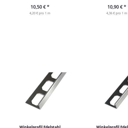
1,0 mm
MatSt. 1,0 m
10,50 €
*
10,90 €
*
4,20 € pro 1 m
4,36 € pro 1 m
Winkelprofil Edelstahl
Winkelprofil Edel