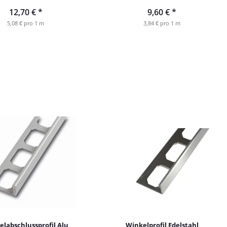
1,0 mm
1,0 mm
12,70 €
*
9,60 €
*
5,08 € pro 1 m
3,84 € pro 1 m
labschlussprofil Alu
Winkelprofil Edelstahl