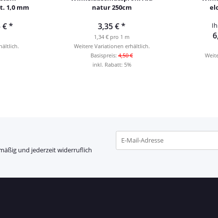
t. 1,0 mm
natur 250cm
el
5 €
*
3,35 €
*
Ih
6
1,34 € pro 1 m
ältlich.
Weitere Variationen erhältlich.
Basispreis:
4,50 €
Weite
inkl. Rabatt:
5%
mäßig und jederzeit widerruflich
Newsletter Abonnieren