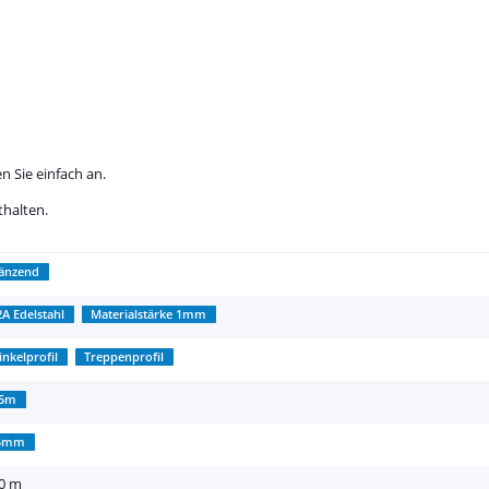
n Sie einfach an.
thalten.
länzend
2A Edelstahl
Materialstärke 1mm
inkelprofil
Treppenprofil
,5m
5mm
50 m