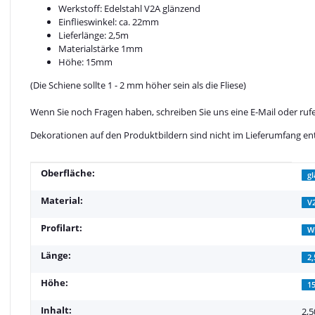
Werkstoff: Edelstahl V2A glänzend
Einflieswinkel: ca. 22mm
Lieferlänge: 2,5m
Materialstärke 1mm
Höhe: 15mm
(Die Schiene sollte 1 - 2 mm höher sein als die Fliese)
Wenn Sie noch Fragen haben, schreiben Sie uns eine E-Mail oder rufe
Dekorationen auf den Produktbildern sind nicht im Lieferumfang en
Produkteigenschaft
Wert
Oberfläche:
g
Material:
V
Profilart:
W
Länge:
2
Höhe:
1
Inhalt:
2,