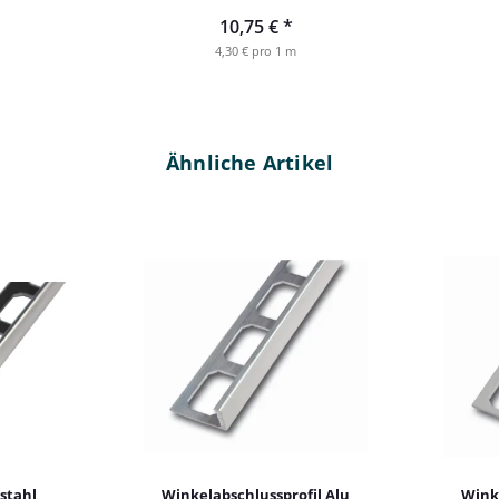
m
1,0 mm
10,75 €
*
4,30 € pro 1 m
Ähnliche Artikel
stahl
Winkelabschlussprofil Alu
Winke