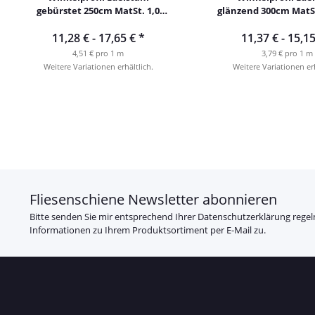
gebürstet 250cm MatSt. 1,0
glänzend 300cm MatS
mm
11,28 € -
17,65 €
*
11,37 € -
15,1
4,51 € pro 1 m
3,79 € pro 1 m
Weitere Variationen erhältlich.
Weitere Variationen erh
Fliesenschiene Newsletter abonnieren
Bitte senden Sie mir entsprechend Ihrer
Datenschutzerklärung
regel
Informationen zu Ihrem Produktsortiment per E-Mail zu.