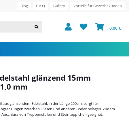
Sichere Zahlung · PayPal · Klarna
Blog
F A Q
Gallery
Vorteile für Gewerbekunden
0,00 €
Edelstahl glänzend 15mm
 1,0 mm
 aus glänzendem Edelstahl, in der Länge 250cm, sorgt für
bgrenzungen zwischen Fliesen und anderen Bodenbelägen. Zudem
zum Abschluss von Treppenstufen und Steinteppichen geeignet.