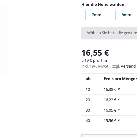
Hier die Höhe wählen
7mm
8mm
7mm
8mm
x
Wählen Sie bitte die gewüns
16,55 €
5,19 € pro 1 m
inkl. 19% MwSt. , zzgl.
Versand
ab
Preis pro Mengen
10
16,38 €
*
20
16,22 €
*
30
16,05 €
*
40
15,56 €
*