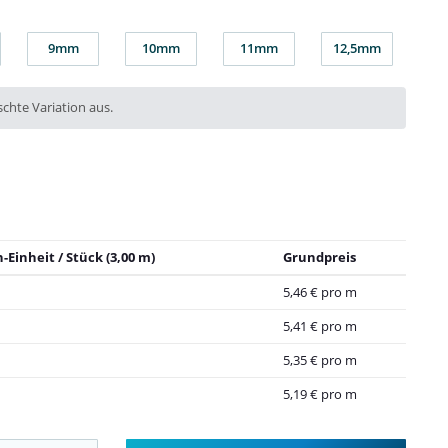
9mm
10mm
11mm
12,5mm
9mm
10mm
11mm
12,5mm
chte Variation aus.
-Einheit / Stück (3,00 m)
Grundpreis
5,46 € pro m
5,41 € pro m
5,35 € pro m
5,19 € pro m