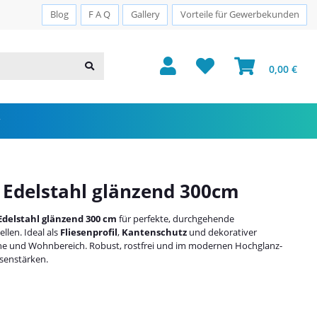
Sichere Zahlung · PayPal · Klarna
Blog
F A Q
Gallery
Vorteile für Gewerbekunden
0,00 €
 Edelstahl glänzend 300cm
Edelstahl glänzend 300 cm
für perfekte, durchgehende
llen. Ideal als
Fliesenprofil
,
Kantenschutz
und dekorativer
che und Wohnbereich. Robust, rostfrei und im modernen Hochglanz-
esenstärken.