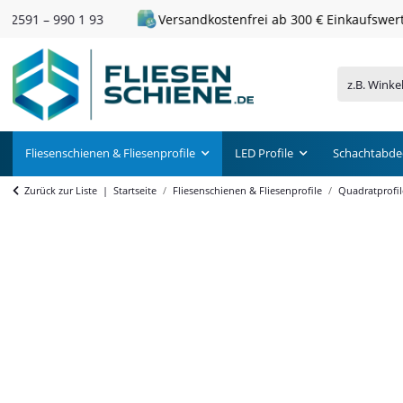
Versandkostenfrei ab 300 € Einkaufswert
Fliesenschienen & Fliesenprofile
LED Profile
Schachtabde
Zurück zur Liste
Startseite
Fliesenschienen & Fliesenprofile
Quadratprofil