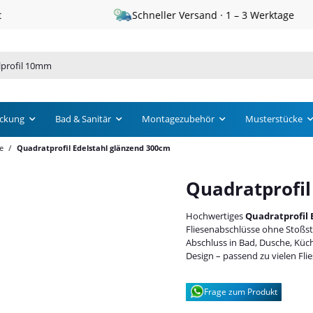
Schneller Versand · 1 – 3 Werktage
ckung
Bad & Sanitär
Montagezubehör
Musterstücke
e
Quadratprofil Edelstahl glänzend 300cm
Quadratprofil
Hochwertiges
Quadratprofil 
Fliesenabschlüsse ohne Stoßste
Abschluss in Bad, Dusche, Kü
Design – passend zu vielen Fli
Frage zum Produkt