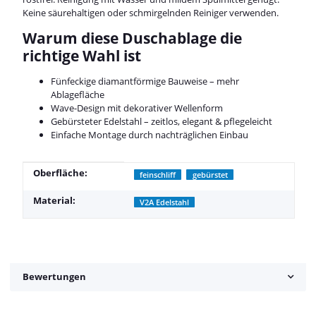
Keine säurehaltigen oder schmirgelnden Reiniger verwenden.
Warum diese Duschablage die
richtige Wahl ist
Fünfeckige diamantförmige Bauweise – mehr
Ablagefläche
Wave-Design mit dekorativer Wellenform
Gebürsteter Edelstahl – zeitlos, elegant & pflegeleicht
Einfache Montage durch nachträglichen Einbau
Produkteigenschaft
Wert
Oberfläche:
feinschliff
gebürstet
Material:
V2A Edelstahl
Bewertungen