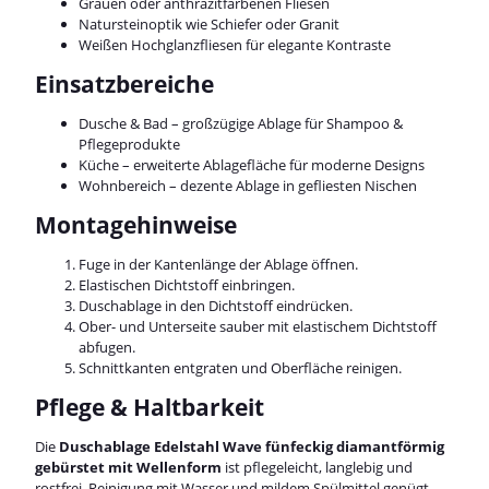
Grauen oder anthrazitfarbenen Fliesen
Natursteinoptik wie Schiefer oder Granit
Weißen Hochglanzfliesen für elegante Kontraste
Einsatzbereiche
Dusche & Bad – großzügige Ablage für Shampoo &
Pflegeprodukte
Küche – erweiterte Ablagefläche für moderne Designs
Wohnbereich – dezente Ablage in gefliesten Nischen
Montagehinweise
Fuge in der Kantenlänge der Ablage öffnen.
Elastischen Dichtstoff einbringen.
Duschablage in den Dichtstoff eindrücken.
Ober- und Unterseite sauber mit elastischem Dichtstoff
abfugen.
Schnittkanten entgraten und Oberfläche reinigen.
Pflege & Haltbarkeit
Die
Duschablage Edelstahl Wave fünfeckig diamantförmig
gebürstet mit Wellenform
ist pflegeleicht, langlebig und
rostfrei. Reinigung mit Wasser und mildem Spülmittel genügt.