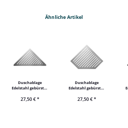
Ähnliche Artikel
Duschablage
Duschablage
Edelstahl gebürstet
Edelstahl gebürstet
E
nachträglicher
nachträglicher
27,50 €
*
27,50 €
*
Einbau dreieckig
Einbau fünfeckig
gleichschenklig
diamantförmig