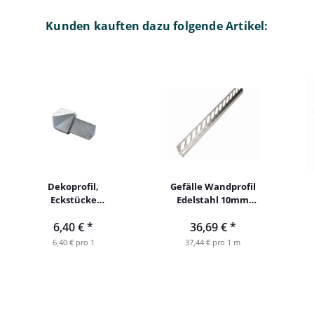
Kunden kauften dazu folgende Artikel:
Dekoprofil,
Gefälle Wandprofil
Eckstücke
Edelstahl 10mm
Dreieckprofil
98cm links
6,40 €
*
36,69 €
*
Edelstahl, Übergang
gebürstet 10mm
6,40 € pro 1
37,44 € pro 1 m
Innenecke