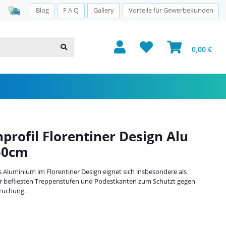
Sichere Zahlung · PayPal · Klarna
Blog
F A Q
Gallery
Vorteile für Gewerbekunden
0,00 €
profil Florentiner Design Alu
50cm
 Aluminium im Florentiner Design eignet sich insbesondere als
er befliesten Treppenstufen und Podestkanten zum Schutzt gegen
ruchung.