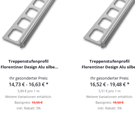
Treppenstufenprofil
Treppenstufenprofil
Florentiner Design Alu silber
Florentiner Design Alu silb
eloxiert 250cm
eloxiert 300cm
Ihr gesonderter Preis:
Ihr gesonderter Preis:
14,73 € -
16,63 €
*
16,52 € -
19,48 €
*
5,89 € pro 1 m
5,51 € pro 1 m
Weitere Variationen erhältlich.
Weitere Variationen erhältlich.
Basispreis:
15,50 €
Basispreis:
18,50 €
inkl. Rabatt:
5%
inkl. Rabatt:
5%