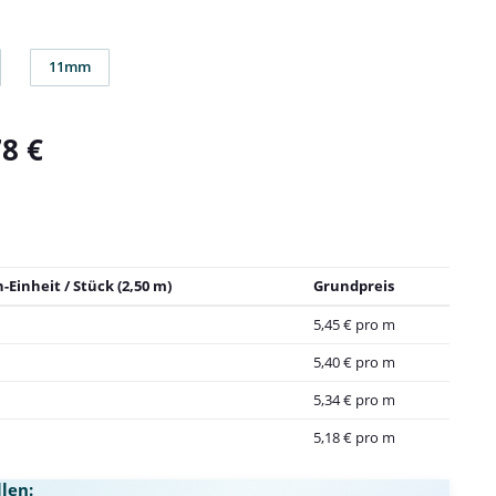
11mm
11mm
78 €
-Einheit / Stück (2,50 m)
Grundpreis
5,45 € pro m
5,40 € pro m
5,34 € pro m
5,18 € pro m
len: