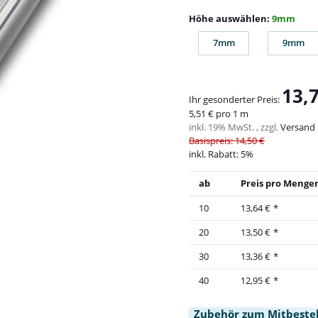
Höhe auswählen:
9mm
7mm
9mm
7mm
9mm
13,
Ihr gesonderter Preis:
5,51 € pro 1 m
inkl. 19% MwSt. , zzgl.
Versand
Basispreis: 14,50 €
inkl. Rabatt:
5%
ab
Preis pro Mengen
10
13,64 €
*
20
13,50 €
*
30
13,36 €
*
40
12,95 €
*
Zubehör zum Mitbestel