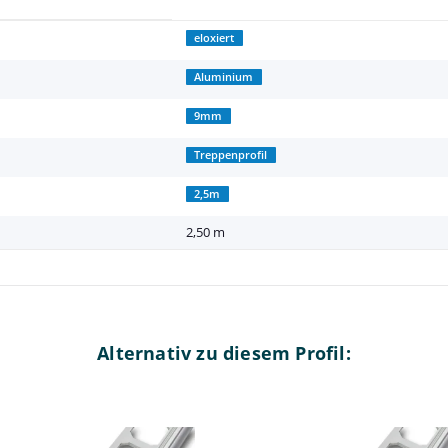
eloxiert
Aluminium
9mm
Treppenprofil
2,5m
2,50 m
Alternativ zu diesem Profil: