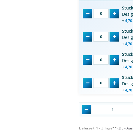
Stüc
Desi
+
4,70
Stüc
Desi
+
4,70
Stüc
Desi
+
4,70
Stüc
Desi
+
4,70
Lieferzeit:
1 - 3 Tage**
(DE - Au