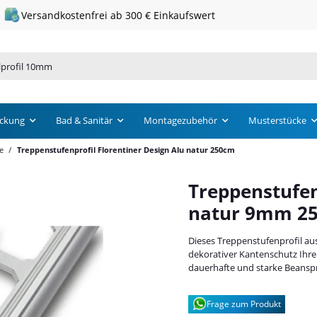
Schneller Versand · 1 – 3 Werktage
ckung
Bad & Sanitär
Montagezubehör
Musterstücke
e
Treppenstufenprofil Florentiner Design Alu natur 250cm
Treppenstufen
natur 9mm 2
Dieses Treppenstufenprofil aus
dekorativer Kantenschutz Ihr
dauerhafte und starke Beansp
Frage zum Produkt