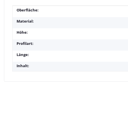
Produkteigenschaft
Wert
Oberfläche:
Material:
Höhe:
Profilart:
Länge:
Inhalt: