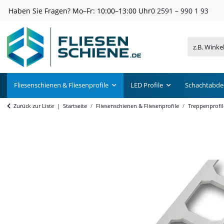
Versandkostenfrei ab 300 € Einkaufswert
Fliesenschienen & Fliesenprofile
LED Profile
Schachtabde
Zurück zur Liste
Startseite
Fliesenschienen & Fliesenprofile
Treppenprofil