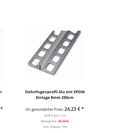
m
Dehnfugenprofil Alu mit EPDM
Einlage 8mm 250cm
€
*
24,23 €
*
Ihr gesonderter Preis:
9,69 € pro 1 m
Basispreis:
25,50 €
inkl. Rabatt:
5%