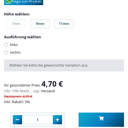
Frage zum Produkt
Höhe wählen:
7mm
9mm
11mm
7mm
9mm
11mm
Ausführung wählen
links
rechts
x
Wählen Sie bitte die gewünschte Variation aus.
4,70 €
Ihr gesonderter Preis:
inkl. 19% MwSt. , zzgl.
Versand
Basispreis: 4,95 €
inkl. Rabatt:
5%