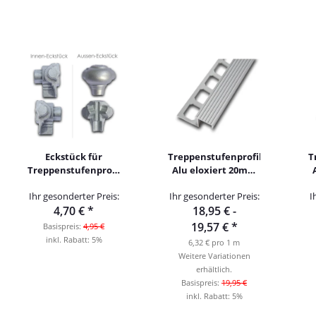
Eckstück für
Treppenstufenprofil
T
Treppenstufenprofil
Alu eloxiert 20mm
Alu im Florentiner
300cm
Ihr gesonderter Preis:
Ihr gesonderter Preis:
I
Design
4,70 €
*
18,95 € -
19,57 €
*
Basispreis:
4,95 €
inkl. Rabatt:
5%
6,32 € pro 1 m
Weitere Variationen
erhältlich.
Basispreis:
19,95 €
inkl. Rabatt:
5%