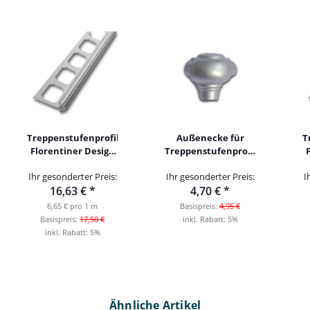
Treppenstufenprofil
Außenecke für
T
Florentiner Design
Treppenstufenprofil
Alu silber eloxiert
Alu im Florentiner
Ihr gesonderter Preis:
Ihr gesonderter Preis:
I
11mm 250cm
Design 11mm
16,63 €
*
4,70 €
*
6,65 € pro 1 m
Basispreis:
4,95 €
Basispreis:
17,50 €
inkl. Rabatt:
5%
inkl. Rabatt:
5%
Ähnliche Artikel