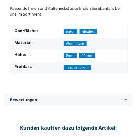
Passende Innen und Außeneckstücke finden Sie ebenfalls bei
uns im Sortiment.
Produkteigenschaft
Wert
Oberfläche:
natur
eloxiert
Material:
Aluminium
Höhe:
9mm
11mm
Profilart:
Treppenprofil
Bewertungen
Kunden kauften dazu folgende Artikel: