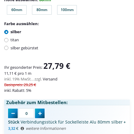
60mm
80mm
100mm
60mm
80mm
100mm
Farbe auswählen:
silber
titan
silber gebürstet
27,79 €
Ihr gesonderter Preis:
11,11 € pro 1 m
inkl. 19% MwSt. , zzgl.
Versand
Basispreis: 29,25 €
inkl. Rabatt:
5%
Zubehör zum Mitbestellen:
Stück
Verbindungsstück für Sockelleiste Alu 80mm silber
+
3,32
€
weitere Informationen