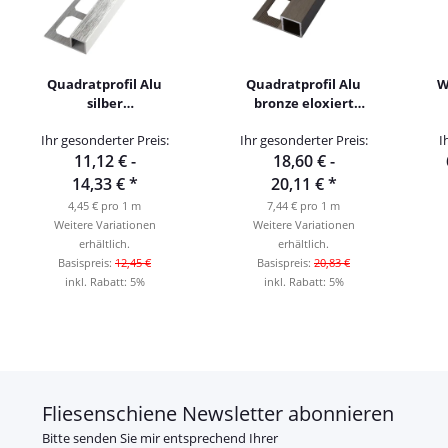
Quadratprofil Alu
Quadratprofil Alu
W
silber
bronze eloxiert
hochglanzeloxiert
gebürstet 250cm
Ihr gesonderter Preis:
Ihr gesonderter Preis:
I
gebürstet 250cm
11,12 € -
18,60 € -
14,33 €
*
20,11 €
*
4,45 € pro 1 m
7,44 € pro 1 m
Weitere Variationen
Weitere Variationen
erhältlich.
erhältlich.
Basispreis:
12,45 €
Basispreis:
20,83 €
inkl. Rabatt:
5%
inkl. Rabatt:
5%
Fliesenschiene Newsletter abonnieren
Bitte senden Sie mir entsprechend Ihrer