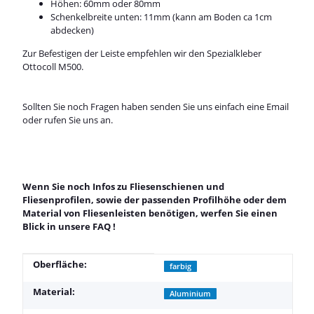
Höhen: 60mm oder 80mm
Schenkelbreite unten: 11mm (kann am Boden ca 1cm
abdecken)
Zur Befestigen der Leiste empfehlen wir den Spezialkleber
Ottocoll M500
.
Sollten Sie noch Fragen haben senden Sie uns einfach eine Email
oder rufen Sie uns an.
Wenn Sie noch Infos zu Fliesenschienen und
Fliesenprofilen, sowie der passenden Profilhöhe oder dem
Material von Fliesenleisten benötigen, werfen Sie einen
Blick in unsere
FAQ
!
Produkteigenschaft
Wert
Oberfläche:
farbig
Material:
Aluminium