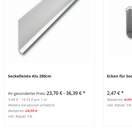
Sockelleiste Alu 250cm
Ecken für Soc
23,70 € -
36,39 €
*
2,47 €
*
Ihr gesonderter Preis:
9,48 € - 14,55 € pro 1 m
Basispreis:
4,95
Weitere Variationen erhältlich.
inkl. Rabatt:
5%
Basispreis:
24,95 €
inkl. Rabatt:
5%