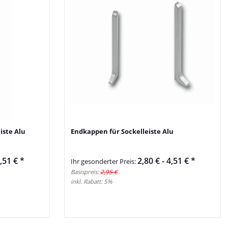
iste Alu
Endkappen für Sockelleiste Alu
,51 €
*
2,80 € -
4,51 €
*
Ihr gesonderter Preis:
Basispreis:
2,95 €
inkl. Rabatt:
5%