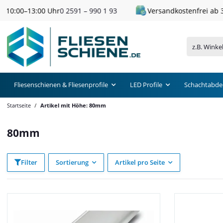
 93
Versandkostenfrei ab 300 € Einkaufswert
Fliesenschienen & Fliesenprofile
LED Profile
Schachtabde
Startseite
Artikel mit Höhe: 80mm
80mm
Filter
Sortierung
Artikel pro Seite