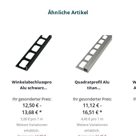
Ähnliche Artikel
Winkelabschlussprofil
Quadratprofil Alu
W
Alu schwarz
titan
A
hochglanzeloxiert
hochglanzeloxiert
Ihr gesonderter Preis:
Ihr gesonderter Preis:
I
gebürstet 250cm
gebürstet 250cm
12,50 € -
11,12 € -
13,68 €
*
16,51 €
*
5,00 € pro 1 m
4,45 € pro 1 m
Weitere Variationen
Weitere Variationen
erhältlich.
erhältlich.