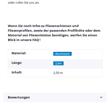
oder rufen Sie uns an.
Wenn Sie noch Infos zu Fliesenschienen und
Fliesenprofilen, sowie der passenden Profilhöhe oder dem
Material von Fliesenleisten benötigen, werfen Sie einen
Blick in unsere
FAQ
!
Produkteigenschaft
Wert
Material:
Aluminium
Länge:
2,5m
Inhalt:
2,50 m
Bewertungen