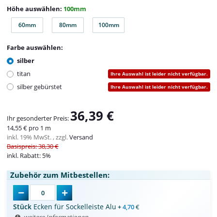
Höhe auswählen:
100mm
60mm
80mm
100mm
60mm
80mm
100mm
Farbe auswählen:
silber
titan
Ihre Auswahl ist leider nicht verfügbar.
silber gebürstet
Ihre Auswahl ist leider nicht verfügbar.
36,39 €
Ihr gesonderter Preis:
14,55 € pro 1 m
inkl. 19% MwSt. , zzgl.
Versand
Basispreis: 38,30 €
inkl. Rabatt:
5%
Zubehör zum Mitbestellen:
Stück
Ecken für Sockelleiste Alu
+
4,70
€