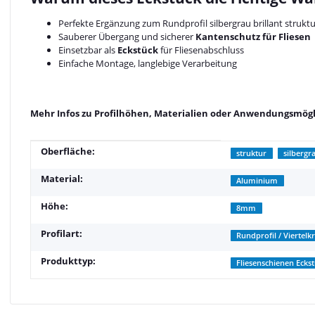
Perfekte Ergänzung zum Rundprofil silbergrau brillant strukt
Sauberer Übergang und sicherer
Kantenschutz für Fliesen
Einsetzbar als
Eckstück
für Fliesenabschluss
Einfache Montage, langlebige Verarbeitung
Mehr Infos zu Profilhöhen, Materialien oder Anwendungsmögli
Produkteigenschaft
Wert
Oberfläche:
struktur
silbergr
Material:
Aluminium
Höhe:
8mm
Profilart:
Rundprofil / Viertelkr
Produkttyp:
Fliesenschienen Ecks