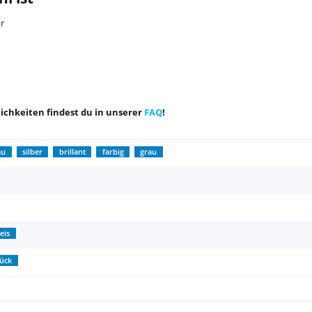
ur
chkeiten findest du in unserer
FAQ
!
au
silber
brillant
farbig
grau
eis
tück