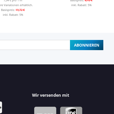
7,04 € pro 1 m
Basispreis:
6,72 €
re Variationen erhältlich.
inkl. Rabatt:
5%
Basispreis:
19,72 €
inkl. Rabatt:
5%
ABONNIEREN
Wir versenden mit