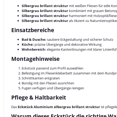
Silbergrau brillant struktur
mit weißen Fliesen für edle Kon
Silbergrau brillant struktur
kombiniert mit grauen Betonop
Silbergrau brillant struktur
harmoniert mit Holzoptikflies
Silbergrau brillant struktur
als Akzent zu Natursteinoptike
Einsatzbereiche
Bad & Dusche:
saubere Eckgestaltung und sicherer Schutz
Küche:
präzise Übergänge und dekorative Wirkung
Wohnbereich:
elegante Kantenlösungen mit klarer Linienfü
Montagehinweise
Eckstück passend zum Profil auswählen
Befestigung im Fliesenkleberbett zusammen mit dem Rundpro
Schnittkanten entgraten
Bündig mit den Fliesen ausrichten
Fugen verfugen und Übergänge reinigen
Pflege & Haltbarkeit
Das
Eckstück Aluminium silbergrau brillant struktur
ist pflege
Warum dieses Eckstück die richtige Wah