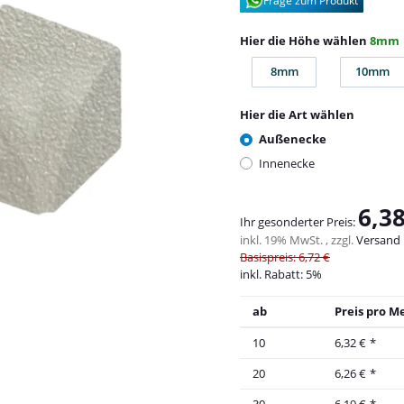
Frage zum Produkt
Hier die Höhe wählen
8mm
8mm
10mm
8mm
10m
Hier die Art wählen
Außenecke
Innenecke
6,38
Ihr gesonderter Preis:
inkl. 19% MwSt. , zzgl.
Versand
Basispreis: 6,72 €
inkl. Rabatt:
5%
ab
Preis pro M
10
6,32 €
*
20
6,26 €
*