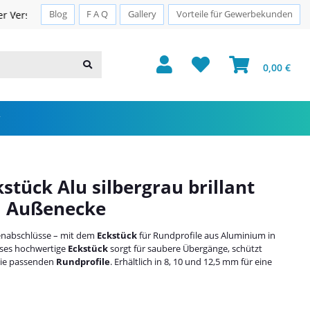
Sichere Zahlung · PayPal · Klarna
Blog
F A Q
Gallery
Vorteile für Gewerbekunden
0,00 €
stück Alu silbergrau brillant
m Außenecke
esenabschlüsse – mit dem
Eckstück
für Rundprofile aus Aluminium in
ieses hochwertige
Eckstück
sorgt für saubere Übergänge, schützt
 die passenden
Rundprofile
. Erhältlich in 8, 10 und 12,5 mm für eine