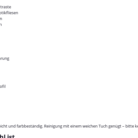
traste
tikfliesen
en
n
hrung
fil
leicht und farbbeständig. Reinigung mit einem weichen Tuch genügt – bitte 
l ist