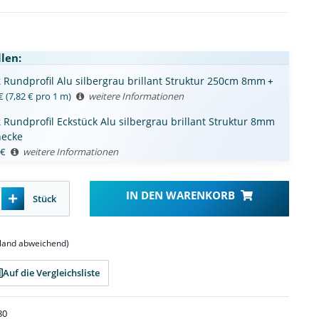
len:
k
Rundprofil Alu silbergrau brillant Struktur 250cm 8mm
+
€
(7,82 € pro 1 m)
weitere Informationen
k
Rundprofil Eckstück Alu silbergrau brillant Struktur 8mm
necke
€
weitere Informationen
IN DEN WARENKORB
Stück
sland abweichend)
Auf die Vergleichsliste
80