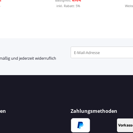
€
Basispreis:
6,72 €
%
inkl. Rabatt:
5%
Weite
mäßig und jederzeit widerruflich
Newsletter Abonnieren
nen
Zahlungsmethoden