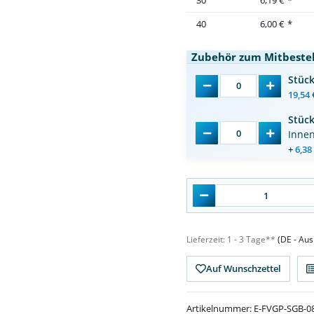
30
6,19 €
*
40
6,00 €
*
Zubehör zum Mitbestel
Stüc
19,54
Stüc
Inne
+
6,38
Lieferzeit:
1 - 3 Tage**
(DE - Au
Auf Wunschzettel
Artikelnummer:
E-FVGP-SGB-0