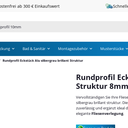
Schneller Versand · 1 – 3 Werktage
ckung
Bad & Sanitär
Montagezubehör
Musterstücke
Rundprofil Eckstück Alu silbergrau brillant Struktur
Rundprofil Eck
Struktur 8m
Vervollständigen Sie Ihre Fli
silbergrau brillant struktur. D
zuverlässig und ergänzt ideal
elegante
Fliesenverlegung
.