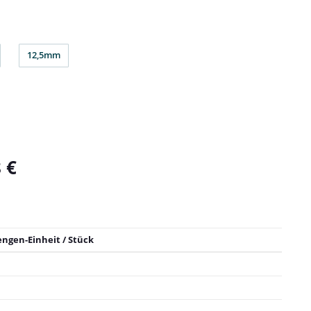
12,5mm
m
12,5mm
 €
engen-Einheit / Stück