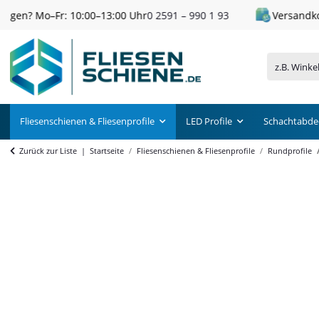
Versandkostenfrei ab 300 € Einkaufswert
Fliesenschienen & Fliesenprofile
LED Profile
Schachtabde
Zurück zur Liste
Startseite
Fliesenschienen & Fliesenprofile
Rundprofile