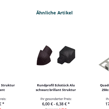
Ähnliche Artikel
 Struktur
Rundprofil Eckstück Alu
Quadr
lant
schwarz brillant Struktur
250c
reis:
Ihr gesonderter Preis:
Ih
 €
*
6,00 € -
6,38 €
*
17