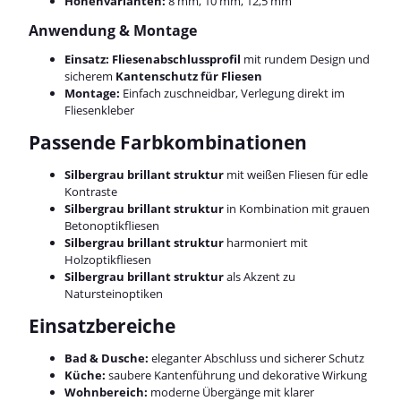
Höhenvarianten:
8 mm, 10 mm, 12,5 mm
Anwendung & Montage
Einsatz:
Fliesenabschlussprofil
mit rundem Design und
sicherem
Kantenschutz für Fliesen
Montage:
Einfach zuschneidbar, Verlegung direkt im
Fliesenkleber
Passende Farbkombinationen
Silbergrau brillant struktur
mit weißen Fliesen für edle
Kontraste
Silbergrau brillant struktur
in Kombination mit grauen
Betonoptikfliesen
Silbergrau brillant struktur
harmoniert mit
Holzoptikfliesen
Silbergrau brillant struktur
als Akzent zu
Natursteinoptiken
Einsatzbereiche
Bad & Dusche:
eleganter Abschluss und sicherer Schutz
Küche:
saubere Kantenführung und dekorative Wirkung
Wohnbereich:
moderne Übergänge mit klarer