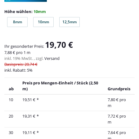
Höhe wählen:
10mm
8mm
10mm
12,5mm
8mm
10mm
12,5mm
19,70 €
Ihr gesonderter Preis:
7,88 € pro 1 m
inkl. 19% MwSt. , zzgl.
Versand
Basispreis: 20,74 €
inkl. Rabatt:
5%
Preis pro Mengen-Einheit / Stück (2,50
ab
m)
Grundpreis
10
19,51 €
*
7,80 € pro
m
20
19,31 €
*
7,72 € pro
m
30
19,11 €
*
7,64 € pro
m