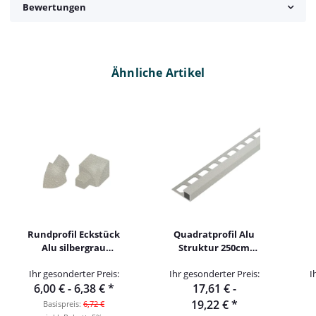
Bewertungen
Ähnliche Artikel
Rundprofil Eckstück
Quadratprofil Alu
Alu silbergrau
Struktur 250cm
brillant Struktur
silbergrau brillant
Ihr gesonderter Preis:
Ihr gesonderter Preis:
I
6,00 € -
6,38 €
*
17,61 € -
19,22 €
*
Basispreis:
6,72 €