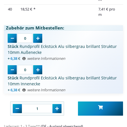
40
18,52 €
*
7,41 € pro
m
Zubehör zum Mitbestellen:
Stück
Rundprofil Eckstück Alu silbergrau brillant Struktur
10mm Außenecke
+
6,38
€
weitere Informationen
Stück
Rundprofil Eckstück Alu silbergrau brillant Struktur
10mm Innenecke
+
6,38
€
weitere Informationen
Lieferzeit:
1 - 3 Tage**
(DE - Ausland abweichend)