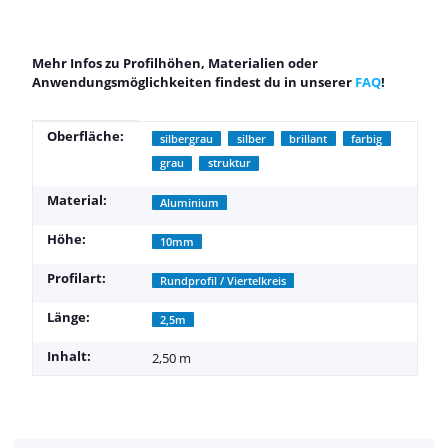
Mehr Infos zu Profilhöhen, Materialien oder
Anwendungsmöglichkeiten findest du in unserer
FAQ
!
Produkteigenschaft
Wert
Oberfläche:
silbergrau
silber
brillant
farbig
grau
struktur
Material:
Aluminium
Höhe:
10mm
Profilart:
Rundprofil / Viertelkreis
Länge:
2,5m
Inhalt:
2,50 m