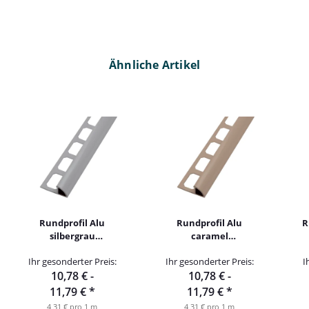
Ähnliche Artikel
Rundprofil Alu
Rundprofil Alu
R
silbergrau
caramel
pulverbeschichtet
pulverbeschichtet
Ihr gesonderter Preis:
Ihr gesonderter Preis:
I
250cm
250cm
10,78 € -
10,78 € -
11,79 €
*
11,79 €
*
4,31 € pro 1 m
4,31 € pro 1 m