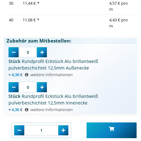
30
11,44 €
*
4,57 € pro
m
40
11,08 €
*
4,43 € pro
m
Zubehör zum Mitbestellen:
Stück
Rundprofil Eckstück Alu brillantweiß
pulverbeschichtet 12,5mm Außenecke
+
4,36
€
weitere Informationen
Stück
Rundprofil Eckstück Alu brillantweiß
pulverbeschichtet 12,5mm Innenecke
+
4,36
€
weitere Informationen