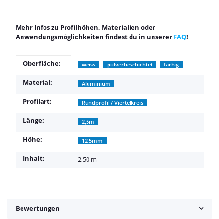
Mehr Infos zu Profilhöhen, Materialien oder
Anwendungsmöglichkeiten findest du in unserer
FAQ
!
Produkteigenschaft
Wert
Oberfläche:
weiss
pulverbeschichtet
farbig
Material:
Aluminium
Profilart:
Rundprofil / Viertelkreis
Länge:
2,5m
Höhe:
12,5mm
Inhalt:
2,50 m
Bewertungen