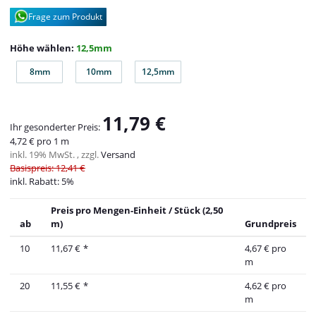
Frage zum Produkt
Höhe wählen:
12,5mm
8mm
10mm
12,5mm
8mm
10mm
12,5mm
11,79 €
Ihr gesonderter Preis:
4,72 € pro 1 m
inkl. 19% MwSt. , zzgl.
Versand
Basispreis: 12,41 €
inkl. Rabatt:
5%
Preis pro Mengen-Einheit / Stück (2,50
ab
m)
Grundpreis
10
11,67 €
*
4,67 € pro
m
20
11,55 €
*
4,62 € pro
m