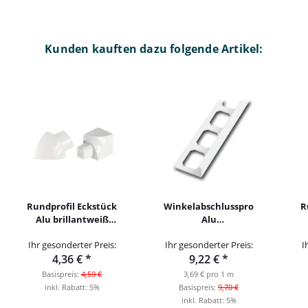
Kunden kauften dazu folgende Artikel:
Rundprofil Eckstück
Winkelabschlussprofil
R
Alu brillantweiß
Alu
pulverbeschichtet
pulverbeschichtet
Ihr gesonderter Preis:
Ihr gesonderter Preis:
I
12,5mm Außenecke
250cm weiss
4,36 €
*
9,22 €
*
12,5mm
Basispreis:
4,59 €
3,69 € pro 1 m
inkl. Rabatt:
5%
Basispreis:
9,70 €
inkl. Rabatt:
5%