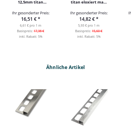
12,5mm titan
titan eloxiert matt
hochglanzeloxiert
12,5mm 250cm
Ihr gesonderter Preis:
Ihr gesonderter Preis:
I
gebürstet 250cm
16,51 €
*
14,82 €
*
6,61 € pro 1 m
5,93 € pro 1 m
Basispreis:
17,38 €
Basispreis:
15,60 €
inkl. Rabatt:
5%
inkl. Rabatt:
5%
Ähnliche Artikel