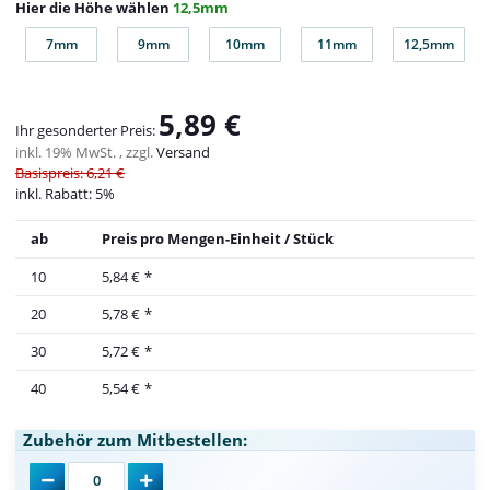
Hier die Höhe wählen
12,5mm
7mm
9mm
10mm
11mm
12,5mm
7mm
9mm
10mm
11mm
12,5mm
5,89 €
Ihr gesonderter Preis:
inkl. 19% MwSt. , zzgl.
Versand
Basispreis: 6,21 €
inkl. Rabatt:
5%
ab
Preis pro Mengen-Einheit / Stück
10
5,84 €
*
20
5,78 €
*
30
5,72 €
*
40
5,54 €
*
Zubehör zum Mitbestellen: