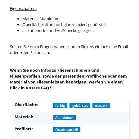
Eigenschaften:
Material: Aluminium
Oberfläche: titan hochglanzeloxiert gebürstet
als Innenecke und Außenecke geeignet
Sollten Sie noch Fragen haben senden Sie uns einfach eine Email
oder rufen Sie uns an.
Wenn Sie noch Infos zu Fliesenschienen und
Fliesenprofilen, sowie der passenden Profilhöhe oder dem
Material von Fliesenleisten benötigen, werfen Sie einen
Blick in unsere
FAQ
!
Produkteigenschaft
Wert
Oberfläche:
farbig
gebürstet
eloxiert
Material:
Aluminium
Profilart:
Quadratprofil