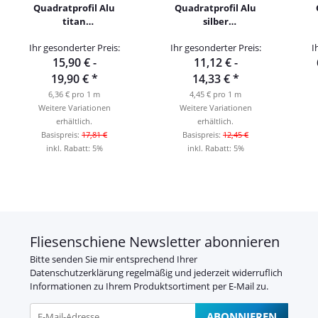
Quadratprofil Alu
Quadratprofil Alu
titan
silber
hochglanzeloxiert
hochglanzeloxiert
Ihr gesonderter Preis:
Ihr gesonderter Preis:
I
250cm
gebürstet 250cm
15,90 € -
11,12 € -
19,90 €
*
14,33 €
*
6,36 € pro 1 m
4,45 € pro 1 m
Weitere Variationen
Weitere Variationen
erhältlich.
erhältlich.
Basispreis:
17,81 €
Basispreis:
12,45 €
inkl. Rabatt:
5%
inkl. Rabatt:
5%
Fliesenschiene Newsletter abonnieren
Bitte senden Sie mir entsprechend Ihrer
Datenschutzerklärung
regelmäßig und jederzeit widerruflich
Informationen zu Ihrem Produktsortiment per E-Mail zu.
ABONNIEREN