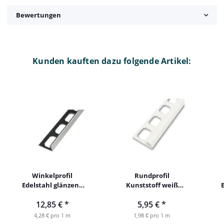
Bewertungen
Kunden kauften dazu folgende Artikel:
Winkelprofil
Rundprofil
Edelstahl glänzend
Kunststoff weiß
10mm 300cm MatSt.
10mm 300cm
1
12,85 €
*
5,95 €
*
1,0 mm
brillantweiß
4,28 € pro 1 m
1,98 € pro 1 m