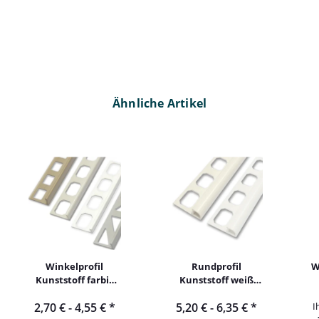
Ähnliche Artikel
Winkelprofil
Rundprofil
W
Kunststoff farbig
Kunststoff weiß
250cm
300cm
2,70 € -
4,55 €
*
5,20 € -
6,35 €
*
I