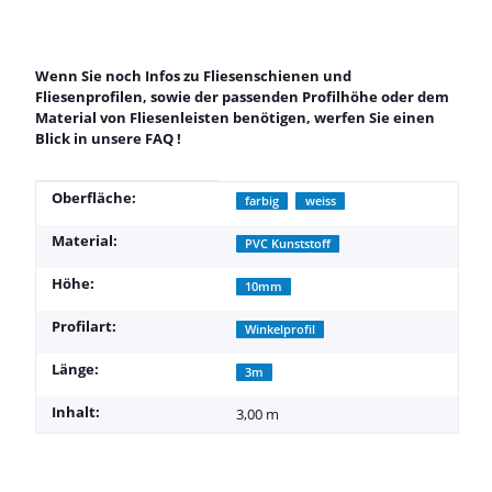
Wenn Sie noch Infos zu Fliesenschienen und
Fliesenprofilen, sowie der passenden Profilhöhe oder dem
Material von Fliesenleisten benötigen, werfen Sie einen
Blick in unsere
FAQ
!
Produkteigenschaft
Wert
Oberfläche:
farbig
weiss
Material:
PVC Kunststoff
Höhe:
10mm
Profilart:
Winkelprofil
Länge:
3m
Inhalt:
3,00 m