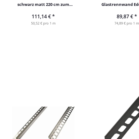
schwarz matt 220 cm zum
Glastrennwand Ede
Einfliesen ohne Gefälle
schwarz 120cm r
111,14 €
*
89,87 €
*
50,52 € pro 1 m
74,89 € pro 1 m