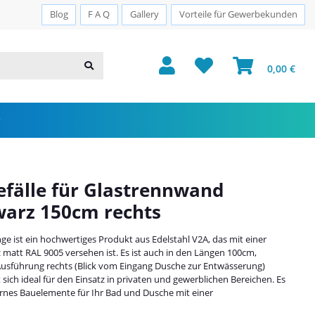
Sichere Zahlung · PayPal · Klarna
Blog
F A Q
Gallery
Vorteile für Gewerbekunden
0,00 €
Gefälle für Glastrennwand
warz 150cm rechts
nge ist ein hochwertiges Produkt aus Edelstahl V2A, das mit einer
 matt RAL 9005 versehen ist. Es ist auch in den Längen 100cm,
usführung rechts (Blick vom Eingang Dusche zur Entwässerung)
t sich ideal für den Einsatz in privaten und gewerblichen Bereichen. Es
ernes Bauelemente für Ihr Bad und Dusche mit einer