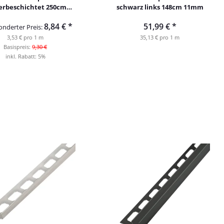
erbeschichtet 250cm
schwarz links 148cm 11mm
chwarz matt 11mm
8,84 €
*
51,99 €
*
onderter Preis:
3,53 € pro 1 m
35,13 € pro 1 m
Basispreis:
9,30 €
inkl. Rabatt:
5%