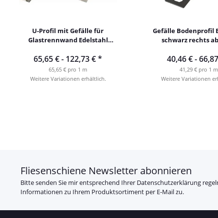
U-Profil mit Gefälle für
Gefälle Bodenprofil 
Glastrennwand Edelstahl
schwarz rechts a
gebürstet ab 1m
65,65 € -
122,73 €
*
40,46 € -
66,8
65,65 € pro 1 m
41,29 € pro 1 m
Weitere Variationen erhältlich.
Weitere Variationen erh
Fliesenschiene Newsletter abonnieren
Bitte senden Sie mir entsprechend Ihrer
Datenschutzerklärung
regel
Informationen zu Ihrem Produktsortiment per E-Mail zu.