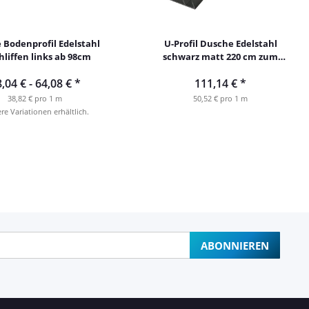
e Bodenprofil Edelstahl
U-Profil Dusche Edelstahl
hliffen links ab 98cm
schwarz matt 220 cm zum
Einfliesen ohne Gefälle
,04 € -
64,08 €
*
111,14 €
*
38,82 € pro 1 m
50,52 € pro 1 m
re Variationen erhältlich.
ABONNIEREN