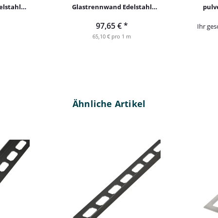
lstahl
Glastrennwand Edelstahl
pulv
echts
schwarz 150cm links
s
97,65 €
*
Ihr ges
65,10 € pro 1 m
Ähnliche Artikel