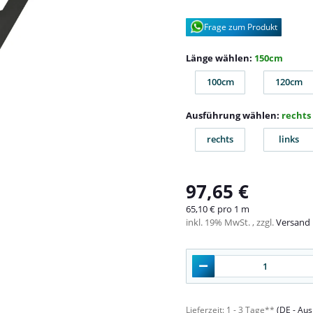
Frage zum Produkt
Länge wählen:
150cm
100cm
120cm
100cm
120c
Ausführung wählen:
rechts
rechts
links
rechts
links
97,65 €
65,10 € pro 1 m
inkl. 19% MwSt. , zzgl.
Versand
Lieferzeit:
1 - 3 Tage**
(DE - Au