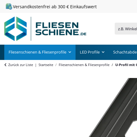
Versandkostenfrei ab 300 € Einkaufswert
Fliesenschienen & Fliesenprofile
LED Profile
Schachtabde
Zurück zur Liste
Startseite
Fliesenschienen & Fliesenprofile
U-Profil mit