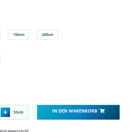
150cm
200cm
m
150cm
200cm
IN DEN WARENKORB
Stück
sland abweichend)