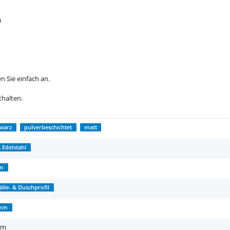
)
n Sie einfach an.
thalten.
warz
pulverbeschichtet
matt
 Edelstahl
5m
älle- & Duschprofil
mm
 m