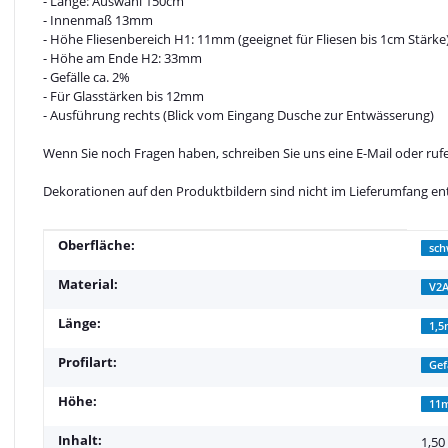
- Länge: Auswahl 150cm
- Innenmaß 13mm
- Höhe Fliesenbereich H1: 11mm (geeignet für Fliesen bis 1cm Stärke
- Höhe am Ende H2: 33mm
- Gefälle ca. 2%
- Für Glasstärken bis 12mm
- Ausführung rechts (Blick vom Eingang Dusche zur Entwässerung)
Wenn Sie noch Fragen haben, schreiben Sie uns eine E-Mail oder rufe
Dekorationen auf den Produktbildern sind nicht im Lieferumfang en
Produkteigenschaft
Wert
Oberfläche:
sch
Material:
V2A
Länge:
1,
Profilart:
Gef
Höhe:
11
Inhalt:
1,50