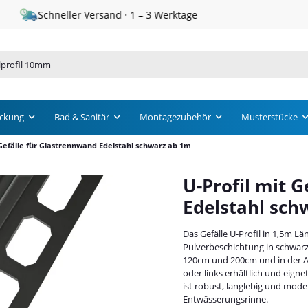
Schneller Versand · 1 – 3 Werktage
ckung
Bad & Sanitär
Montagezubehör
Musterstücke
 Gefälle für Glastrennwand Edelstahl schwarz ab 1m
U-Profil mit 
Edelstahl sch
Das Gefälle U-Profil in 1,5m Lä
Pulverbeschichtung in schwarz
120cm und 200cm und in der A
oder links erhältlich und eigne
ist robust, langlebig und mod
Entwässerungsrinne.