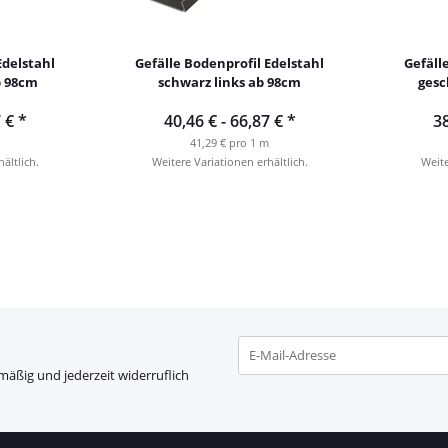
Edelstahl
Gefälle Bodenprofil Edelstahl
Gefäll
b 98cm
schwarz links ab 98cm
gesc
7 €
*
40,46 € -
66,87 €
*
38
41,29 € pro 1 m
ältlich.
Weitere Variationen erhältlich.
Weite
mäßig und jederzeit widerruflich
Newsletter Abonnieren