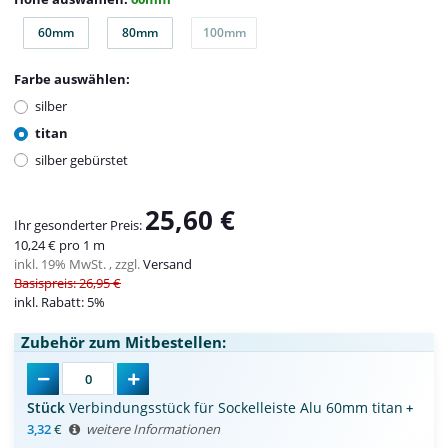
60mm
80mm
100mm
60mm
80mm
100mm
Farbe auswählen:
silber
titan
silber gebürstet
25,60 €
Ihr gesonderter Preis:
10,24 € pro 1 m
inkl. 19% MwSt. , zzgl.
Versand
Basispreis: 26,95 €
inkl. Rabatt:
5%
Zubehör zum Mitbestellen:
Stück
Verbindungsstück für Sockelleiste Alu 60mm titan
+
3,32
€
weitere Informationen