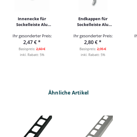
Innenecke für
Endkappen für
Sockelleiste Alu
Sockelleiste Alu
60mm titan
rechts 60mm titan
Ihr gesonderter Preis:
Ihr gesonderter Preis:
I
2,47 €
*
2,80 €
*
Basispreis:
2,60 €
Basispreis:
2,95 €
inkl. Rabatt:
5%
inkl. Rabatt:
5%
Ähnliche Artikel