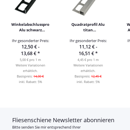
Winkelabschlussprofil
Quadratprofil Alu
W
Alu schwarz
titan
A
hochglanzeloxiert
hochglanzeloxiert
Ihr gesonderter Preis:
Ihr gesonderter Preis:
I
gebürstet 250cm
gebürstet 250cm
12,50 € -
11,12 € -
13,68 €
*
16,51 €
*
5,00 € pro 1 m
4,45 € pro 1 m
Weitere Variationen
Weitere Variationen
erhältlich.
erhältlich.
Basispreis:
14,00 €
Basispreis:
12,45 €
inkl. Rabatt:
5%
inkl. Rabatt:
5%
Fliesenschiene Newsletter abonnieren
Bitte senden Sie mir entsprechend Ihrer