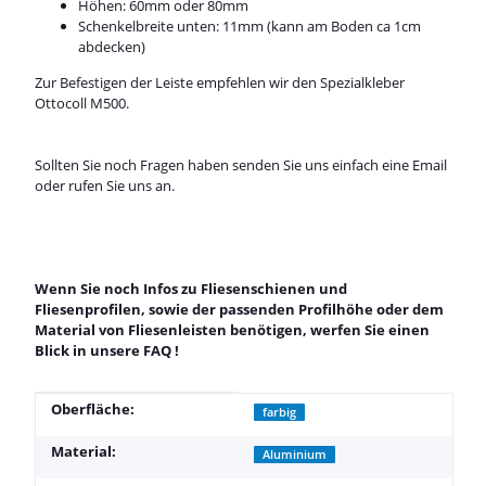
Höhen: 60mm oder 80mm
Schenkelbreite unten: 11mm (kann am Boden ca 1cm
abdecken)
Zur Befestigen der Leiste empfehlen wir den Spezialkleber
Ottocoll M500
.
Sollten Sie noch Fragen haben senden Sie uns einfach eine Email
oder rufen Sie uns an.
Wenn Sie noch Infos zu Fliesenschienen und
Fliesenprofilen, sowie der passenden Profilhöhe oder dem
Material von Fliesenleisten benötigen, werfen Sie einen
Blick in unsere
FAQ
!
Produkteigenschaft
Wert
Oberfläche:
farbig
Material:
Aluminium