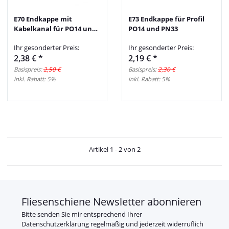
E70 Endkappe mit
E73 Endkappe für Profil
Kabelkanal für PO14 und
PO14 und PN33
PN33
Ihr gesonderter Preis:
Ihr gesonderter Preis:
2,38 €
*
2,19 €
*
Basispreis:
2,50 €
Basispreis:
2,30 €
inkl. Rabatt:
5%
inkl. Rabatt:
5%
Artikel 1 - 2 von 2
Fliesenschiene Newsletter abonnieren
Bitte senden Sie mir entsprechend Ihrer
Datenschutzerklärung
regelmäßig und jederzeit widerruflich