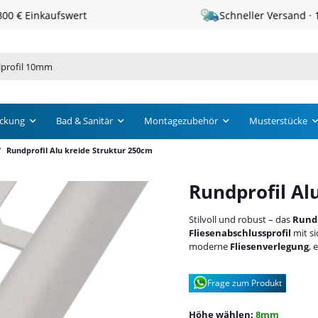
Schneller Versand · 1 – 3 Werktage
ckung
Bad & Sanitär
Montagezubehör
Musterstücke
Rundprofil Alu kreide Struktur 250cm
Rundprofil Al
Stilvoll und robust – das
Rundp
Fliesenabschlussprofil
mit s
moderne
Fliesenverlegung
, 
Frage zum Produkt
Höhe wählen:
8mm