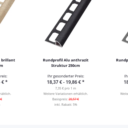
 brillant
Rundprofil Alu anthrazit
Rundpr
cm
Struktur 250cm
reis:
Ihr gesonderter Preis:
Ih
6 €
*
18,37 € -
19,86 €
*
18
7,35 € pro 1 m
ältlich.
Weitere Variationen erhältlich.
Weite
 €
Basispreis:
20,57 €
%
inkl. Rabatt:
5%