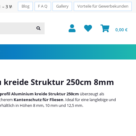
Sichere Zahlung · PayPal · Klarna
Blog
F A Q
Gallery
Vorteile für Gewerbekunden
0,00 €
u kreide Struktur 250cm 8mm
rofil Aluminium kreide Struktur 250cm
überzeugt als
icherem
Kantenschutz für Fliesen
. Ideal für eine langlebige und
erhältlich in Höhen 8 mm, 10 mm und 12,5 mm.