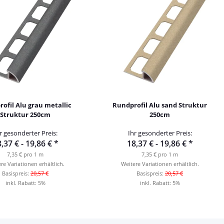
ofil Alu grau metallic
Rundprofil Alu sand Struktur
Struktur 250cm
250cm
r gesonderter Preis:
Ihr gesonderter Preis:
,37 € -
19,86 €
*
18,37 € -
19,86 €
*
7,35 € pro 1 m
7,35 € pro 1 m
re Variationen erhältlich.
Weitere Variationen erhältlich.
Basispreis:
20,57 €
Basispreis:
20,57 €
inkl. Rabatt:
5%
inkl. Rabatt:
5%