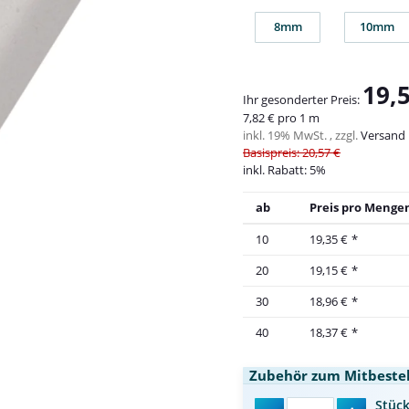
8mm
10mm
8mm
10m
19,
Ihr gesonderter Preis:
7,82 € pro 1 m
inkl. 19% MwSt. , zzgl.
Versand
Basispreis: 20,57 €
inkl. Rabatt:
5%
ab
Preis pro Mengen
10
19,35 €
*
20
19,15 €
*
30
18,96 €
*
40
18,37 €
*
Zubehör zum Mitbestel
Stüc