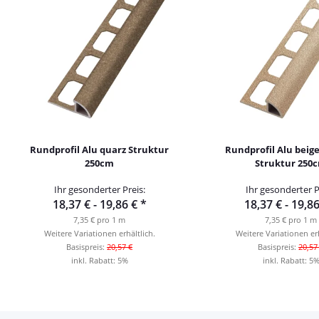
Rundprofil Alu quarz Struktur
Rundprofil Alu beige
250cm
Struktur 250
Ihr gesonderter Preis:
Ihr gesonderter P
18,37 € -
19,86 €
*
18,37 € -
19,8
7,35 € pro 1 m
7,35 € pro 1 m
Weitere Variationen erhältlich.
Weitere Variationen erh
Basispreis:
20,57 €
Basispreis:
20,57
inkl. Rabatt:
5%
inkl. Rabatt:
5