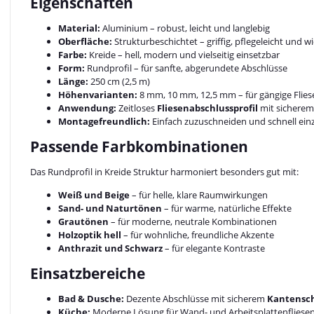
Eigenschaften
Material:
Aluminium – robust, leicht und langlebig
Oberfläche:
Strukturbeschichtet – griffig, pflegeleicht und w
Farbe:
Kreide – hell, modern und vielseitig einsetzbar
Form:
Rundprofil – für sanfte, abgerundete Abschlüsse
Länge:
250 cm (2,5 m)
Höhenvarianten:
8 mm, 10 mm, 12,5 mm – für gängige Flie
Anwendung:
Zeitloses
Fliesenabschlussprofil
mit sichere
Montagefreundlich:
Einfach zuzuschneiden und schnell ein
Passende Farbkombinationen
Das Rundprofil in Kreide Struktur harmoniert besonders gut mit:
Weiß und Beige
– für helle, klare Raumwirkungen
Sand- und Naturtönen
– für warme, natürliche Effekte
Grautönen
– für moderne, neutrale Kombinationen
Holzoptik hell
– für wohnliche, freundliche Akzente
Anthrazit und Schwarz
– für elegante Kontraste
Einsatzbereiche
Bad & Dusche:
Dezente Abschlüsse mit sicherem
Kantensch
Küche:
Moderne Lösung für Wand- und Arbeitsplattenfliese