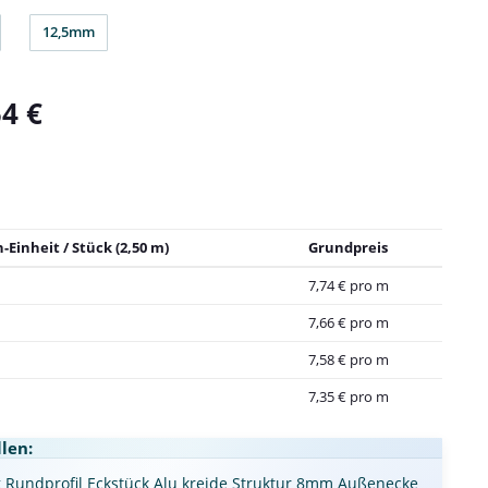
12,5mm
m
12,5mm
54 €
-Einheit / Stück (2,50 m)
Grundpreis
7,74 € pro m
7,66 € pro m
7,58 € pro m
7,35 € pro m
len:
k
Rundprofil Eckstück Alu kreide Struktur 8mm Außenecke