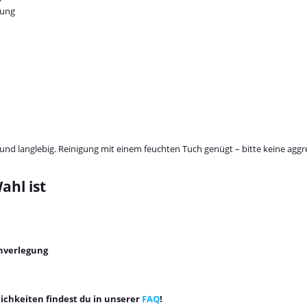
tung
ig und langlebig. Reinigung mit einem feuchten Tuch genügt – bitte keine ag
ahl ist
enverlegung
chkeiten findest du in unserer
FAQ
!