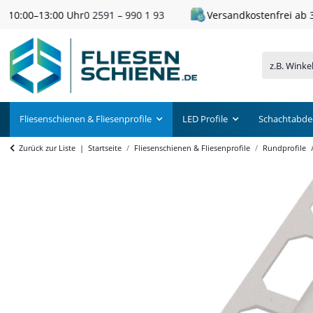
Versandkostenfrei ab 300 € Einkaufswert
Fliesenschienen & Fliesenprofile
LED Profile
Schachtabde
Zurück zur Liste
Startseite
Fliesenschienen & Fliesenprofile
Rundprofile