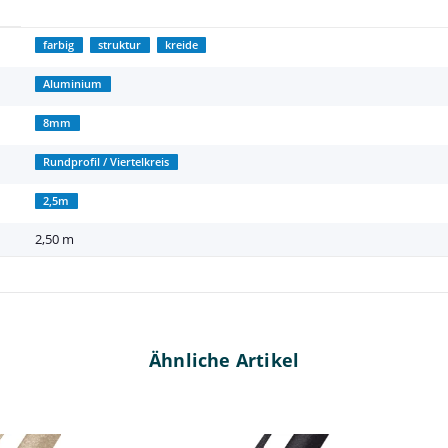
farbig
struktur
kreide
Aluminium
8mm
Rundprofil / Viertelkreis
2,5m
2,50 m
Ähnliche Artikel