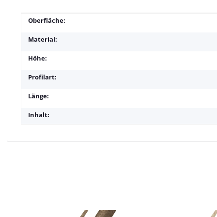
Produkteigenschaft
Wert
Oberfläche:
Material:
Höhe:
Profilart:
Länge:
Inhalt: