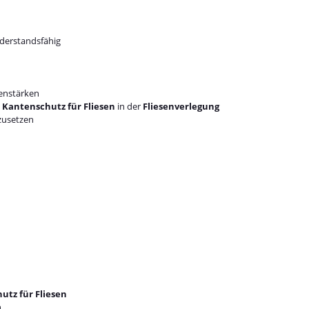
iderstandsfähig
senstärken
m
Kantenschutz für Fliesen
in der
Fliesenverlegung
zusetzen
utz für Fliesen
n