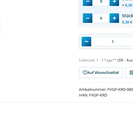
+
6,38
Stüc
6,38
€
Lieferzeit:
1 - 3 Tage**
(DE - Au
Auf Wunschzettel
Artikelnummer:
FVGP-KRD-080
HAN:
FVGP-KRD