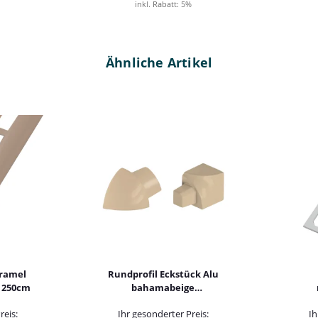
inkl. Rabatt:
5%
Ähnliche Artikel
aramel
Rundprofil Eckstück Alu
 250cm
bahamabeige
pulverbeschichtet
pulv
reis:
Ihr gesonderter Preis:
Ih