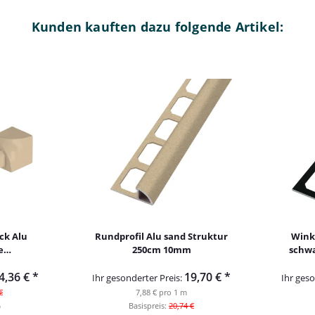
Kunden kauften dazu folgende Artikel:
ck Alu
Rundprofil Alu sand Struktur
Winke
e
250cm 10mm
schwa
t 10mm
geb
4,36 €
*
19,70 €
*
Ihr gesonderter Preis:
Ihr geso
€
7,88 € pro 1 m
%
Basispreis:
20,74 €