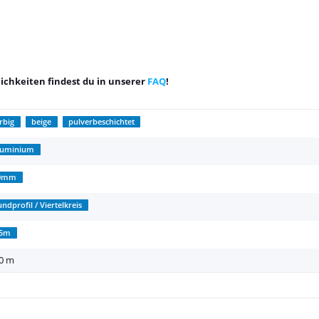
chkeiten findest du in unserer
FAQ
!
rbig
beige
pulverbeschichtet
luminium
0mm
ndprofil / Viertelkreis
,5m
50 m