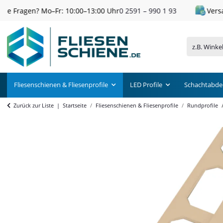
Versandkostenfrei ab 300 € Einkaufswert
Fliesenschienen & Fliesenprofile
LED Profile
Schachtabde
Zurück zur Liste
Startseite
Fliesenschienen & Fliesenprofile
Rundprofile