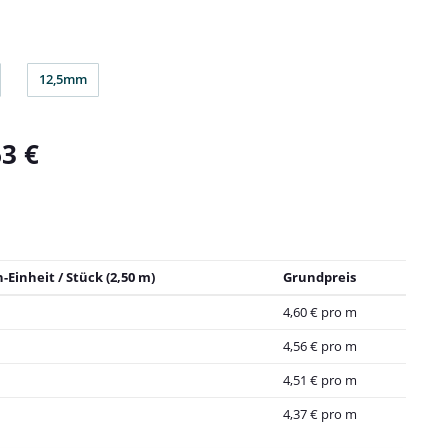
12,5mm
m
12,5mm
63 €
-Einheit / Stück (2,50 m)
Grundpreis
4,60 € pro m
4,56 € pro m
4,51 € pro m
4,37 € pro m