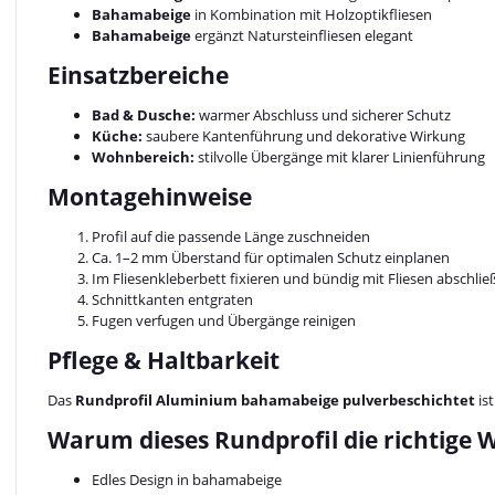
Bahamabeige
in Kombination mit Holzoptikfliesen
Bahamabeige
ergänzt Natursteinfliesen elegant
Einsatzbereiche
Bad & Dusche:
warmer Abschluss und sicherer Schutz
Küche:
saubere Kantenführung und dekorative Wirkung
Wohnbereich:
stilvolle Übergänge mit klarer Linienführung
Montagehinweise
Profil auf die passende Länge zuschneiden
Ca. 1–2 mm Überstand für optimalen Schutz einplanen
Im Fliesenkleberbett fixieren und bündig mit Fliesen abschli
Schnittkanten entgraten
Fugen verfugen und Übergänge reinigen
Pflege & Haltbarkeit
Das
Rundprofil Aluminium bahamabeige pulverbeschichtet
is
Warum dieses Rundprofil die richtige W
Edles Design in bahamabeige