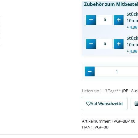
Zubehör zum Mitbestel
Stüc
10mm
+
4,36
Stüc
10mm
+
4,36
Lieferzeit:
1 - 3 Tage**
(DE - Au
Auf Wunschzettel
Artikelnummer:
FVGP-BB-100
HAN:
FVGP-BB