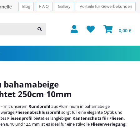
Sichere Zahlung · PayPal · Klarna
Blog
F A Q
Gallery
Vorteile für Gewerbekunden
0,00 €
lu bahamabeige
chtet 250cm 10mm
 – mit unserem
Rundprofil
aus Aluminium in bahamabeige
hwertige
Fliesenabschlussprofil
sorgt für eine elegante Optik und
stes
Fliesenprofil
bietet es langlebigen
Kantenschutz für Fliesen
.
 8, 10 und 12,5 mm ist es ideal für eine stilvolle
Fliesenverlegung
.