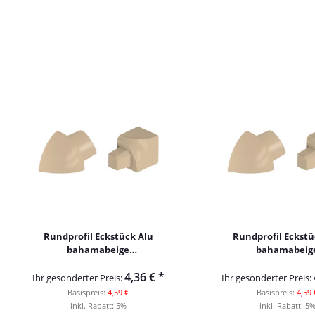
Rundprofil Eckstück Alu
Rundprofil Eckstü
bahamabeige
bahamabeig
pulverbeschichtet 10mm
pulverbeschichte
4,36 €
*
Außenecke
Innenecke
Ihr gesonderter Preis:
Ihr gesonderter Preis:
Basispreis:
4,59 €
Basispreis:
4,59 
inkl. Rabatt:
5%
inkl. Rabatt:
5