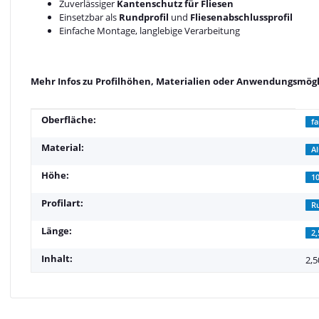
Zuverlässiger
Kantenschutz für Fliesen
Einsetzbar als
Rundprofil
und
Fliesenabschlussprofil
Einfache Montage, langlebige Verarbeitung
Mehr Infos zu Profilhöhen, Materialien oder Anwendungsmögli
Produkteigenschaft
Wert
Oberfläche:
fa
Material:
A
Höhe:
1
Profilart:
Ru
Länge:
2
Inhalt:
2,