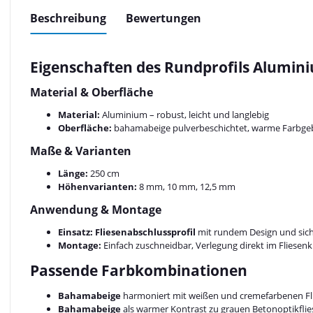
Beschreibung
Bewertungen
Eigenschaften des Rundprofils Alumin
Material & Oberfläche
Material:
Aluminium – robust, leicht und langlebig
Oberfläche:
bahamabeige pulverbeschichtet, warme Farbge
Maße & Varianten
Länge:
250 cm
Höhenvarianten:
8 mm, 10 mm, 12,5 mm
Anwendung & Montage
Einsatz:
Fliesenabschlussprofil
mit rundem Design und si
Montage:
Einfach zuschneidbar, Verlegung direkt im Fliesenk
Passende Farbkombinationen
Bahamabeige
harmoniert mit weißen und cremefarbenen Fl
Bahamabeige
als warmer Kontrast zu grauen Betonoptikfli