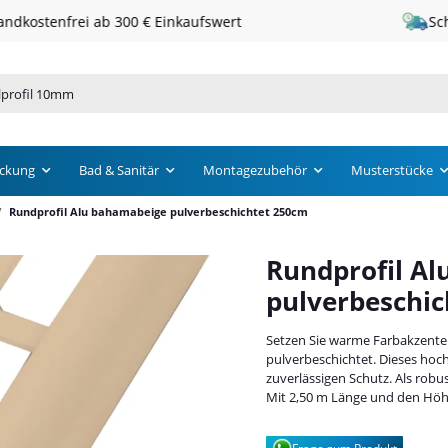
Schneller Versand · 1 – 3 Werktage
ckung
Bad & Sanitär
Montagezubehör
Musterstücke
Rundprofil Alu bahamabeige pulverbeschichtet 250cm
Rundprofil A
pulverbeschi
Setzen Sie warme Farbakzente
pulverbeschichtet. Dieses hoc
zuverlässigen Schutz. Als robu
Mit 2,50 m Länge und den Höhen