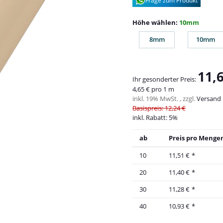
Frage zum Produkt
Höhe wählen:
10mm
8mm
10mm
8mm
10m
11,
Ihr gesonderter Preis:
4,65 € pro 1 m
inkl. 19% MwSt. , zzgl.
Versand
Basispreis: 12,24 €
inkl. Rabatt:
5%
ab
Preis pro Mengen
10
11,51 €
*
20
11,40 €
*
30
11,28 €
*
40
10,93 €
*