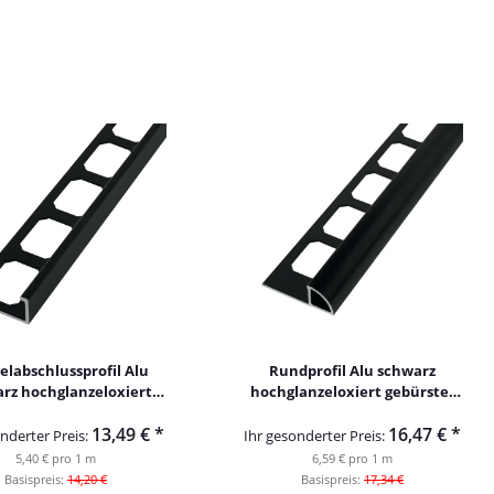
labschlussprofil Alu
Rundprofil Alu schwarz
rz hochglanzeloxiert
hochglanzeloxiert gebürstet
ürstet 250cm 10mm
250cm 10mm
13,49 €
*
16,47 €
*
nderter Preis:
Ihr gesonderter Preis:
5,40 € pro 1 m
6,59 € pro 1 m
Basispreis:
14,20 €
Basispreis:
17,34 €