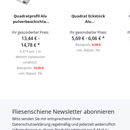
Quadratprofil Alu
Quadrat Eckstück
pulverbeschichtet
Alu
250cm
pulverbeschichtet
Ihr gesonderter Preis:
Ihr gesonderter Preis:
I
manhattangrau
aschgrau
13,44 € -
5,69 € -
6,06 €
*
14,78 €
*
Basispreis:
6,38 €
inkl. Rabatt:
5%
5,37 € pro 1 m
Weitere Variationen
erhältlich.
Basispreis:
15,05 €
inkl. Rabatt:
5%
Fliesenschiene Newsletter abonnieren
Bitte senden Sie mir entsprechend Ihrer
Datenschutzerklärung
regelmäßig und jederzeit widerruflich
Informationen zu Ihrem Produktsortiment per E-Mail zu.