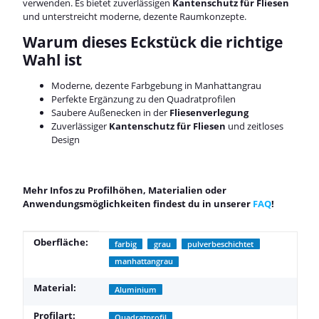
verwenden. Es bietet zuverlässigen
Kantenschutz für Fliesen
und unterstreicht moderne, dezente Raumkonzepte.
Warum dieses Eckstück die richtige
Wahl ist
Moderne, dezente Farbgebung in Manhattangrau
Perfekte Ergänzung zu den Quadratprofilen
Saubere Außenecken in der
Fliesenverlegung
Zuverlässiger
Kantenschutz für Fliesen
und zeitloses
Design
Mehr Infos zu Profilhöhen, Materialien oder
Anwendungsmöglichkeiten findest du in unserer
FAQ
!
Produkteigenschaft
Wert
Oberfläche:
farbig
grau
pulverbeschichtet
manhattangrau
Material:
Aluminium
Profilart:
Quadratprofil