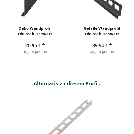
Deko Wandprofil
Gefälle Wandprofil
Edelstahl schwarz
Edelstahl schwarz
125cm 24mm
rechts 98cm 10mm
20,95 €
*
39,94 €
*
16,76 € pro 1 m
40,76 € pro 1 m
Alternativ zu diesem Profil: