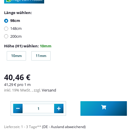
Länge wählen:
98cm
148cm
200cm
Höhe (H1) wählen:
10mm
10mm
11mm
10mm
11mm
40,46 €
41,29 € pro 1 m
inkl. 19% MwSt. , zzgl.
Versand
Lieferzeit:
1 - 3 Tage**
(DE - Ausland abweichend)