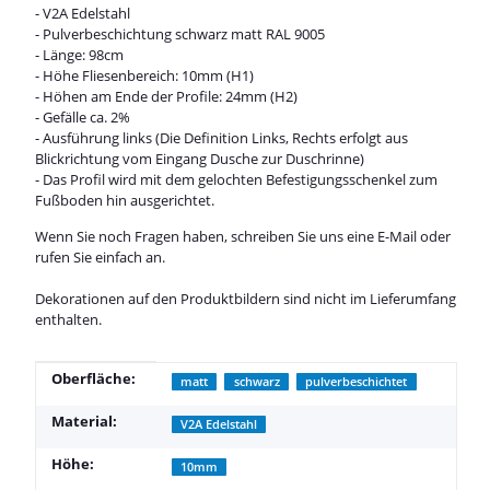
- V2A Edelstahl
- Pulverbeschichtung schwarz matt RAL 9005
- Länge: 98cm
- Höhe Fliesenbereich: 10mm (H1)
- Höhen am Ende der Profile: 24mm (H2)
- Gefälle ca. 2%
- Ausführung links (Die Definition Links, Rechts erfolgt aus
Blickrichtung vom Eingang Dusche zur Duschrinne)
- Das Profil wird mit dem gelochten Befestigungsschenkel zum
Fußboden hin ausgerichtet.
Wenn Sie noch Fragen haben, schreiben Sie uns eine E-Mail oder
rufen Sie einfach an.
Dekorationen auf den Produktbildern sind nicht im Lieferumfang
enthalten.
Produkteigenschaft
Wert
Oberfläche:
matt
schwarz
pulverbeschichtet
Material:
V2A Edelstahl
Höhe:
10mm