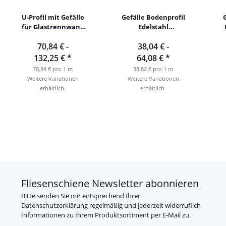
U-Profil mit Gefälle
Gefälle Bodenprofil
für Glastrennwand
Edelstahl
Edelstahl schwarz
geschliffen rechts
70,84 € -
38,04 € -
ab 1m
ab 98cm
132,25 €
*
64,08 €
*
70,84 € pro 1 m
38,82 € pro 1 m
Weitere Variationen
Weitere Variationen
erhältlich.
erhältlich.
Fliesenschiene Newsletter abonnieren
Bitte senden Sie mir entsprechend Ihrer
Datenschutzerklärung
regelmäßig und jederzeit widerruflich
Informationen zu Ihrem Produktsortiment per E-Mail zu.