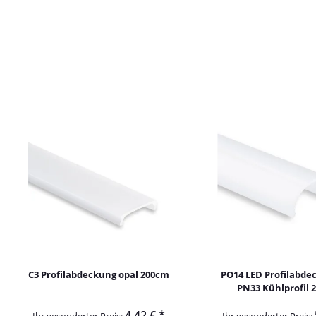
C3 Profilabdeckung opal 200cm
PO14 LED Profilabde
PN33 Kühlprofil 
4,42 €
*
Ihr gesonderter Preis:
Ihr gesonderter Preis: