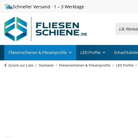
 – 3 Werktage
Sichere Zahlung · Pa
Fliesenschienen & Fliesenprofile
LED Profile
Schachtabde
Zurück zur Liste
Startseite
Fliesenschienen & Fliesenprofile
LED Profile