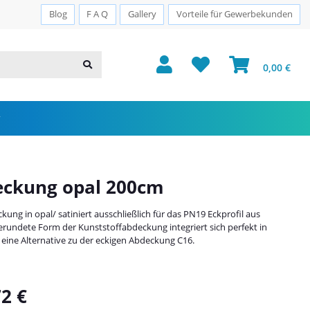
 Mo–Fr: 10:00–13:00 Uhr
0 2591 – 990 1 93
Versandkostenfr
Blog
F A Q
Gallery
Vorteile für Gewerbekunden
0,00 €
eckung opal 200cm
ung in opal/ satiniert ausschließlich für das PN19 Eckprofil aus
rundete Form der Kunststoffabdeckung integriert sich perfekt in
 eine Alternative zu der eckigen Abdeckung C16.
72 €