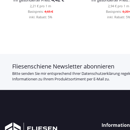
2,21 € pro 1 m
2,94 € pro 1 m
Basispreis:
4,65 €
Basispreis:
6,20 
inkl. Rabatt:
5%
inkl. Rabatt:
5
Fliesenschiene Newsletter abonnieren
Bitte senden Sie mir entsprechend Ihrer
Datenschutzerklärung
regel
Informationen zu Ihrem Produktsortiment per E-Mail zu.
Informatio