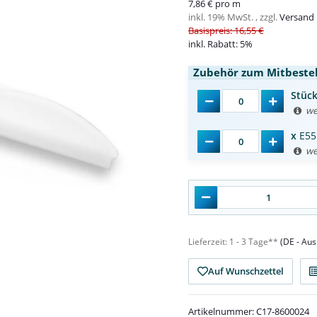
7,86 € pro m
inkl. 19% MwSt. , zzgl.
Versand
Basispreis: 16,55 €
inkl. Rabatt:
5%
Zubehör zum Mitbestel
Stüc
we
x
E55
we
Lieferzeit:
1 - 3 Tage**
(DE - Au
Auf Wunschzettel
Artikelnummer:
C17-8600024