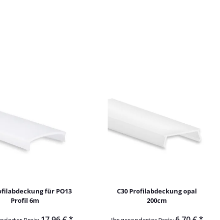
ofilabdeckung für PO13
C30 Profilabdeckung opal
Profil 6m
200cm
17,96 €
*
6,70 €
*
nderter Preis:
Ihr gesonderter Preis: