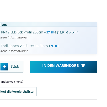
len:
k
PN19 LED Eck Profil 200cm
+
27,88
€
(13,94 € pro m)
itere Informationen
 Endkappen 2 Stk. rechts/links
+
9,60
€
itere Informationen
IN DEN WARENKORB
Stück
sland abweichend)
Auf die Vergleichsliste