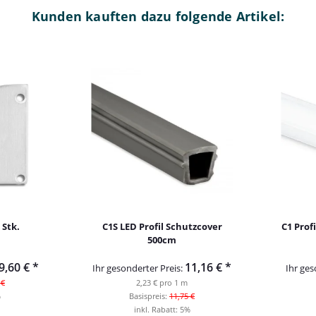
Kunden kauften dazu folgende Artikel:
 Stk.
C1S LED Profil Schutzcover
C1 Prof
500cm
9,60 €
*
11,16 €
*
Ihr gesonderter Preis:
Ihr ges
 €
2,23 € pro 1 m
%
Basispreis:
11,75 €
inkl. Rabatt:
5%