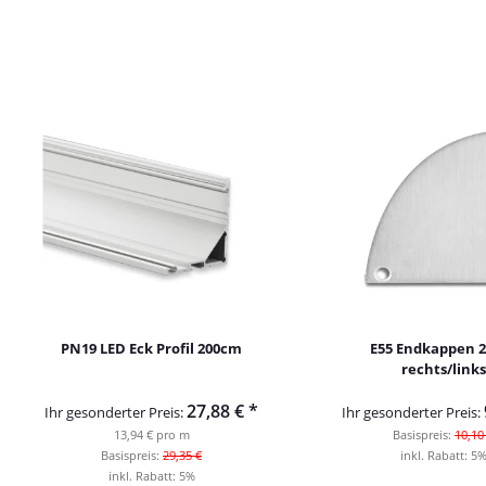
PN19 LED Eck Profil 200cm
E55 Endkappen 2
rechts/links
27,88 €
*
Ihr gesonderter Preis:
Ihr gesonderter Preis:
13,94 € pro m
Basispreis:
10,10
Basispreis:
29,35 €
inkl. Rabatt:
5
inkl. Rabatt:
5%