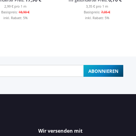
2,99 € pro 1 m
3,35 € pro 1 m
Basispreis:
18,90 €
Basispreis:
7,05 €
inkl. Rabatt:
5%
inkl. Rabatt:
5%
ABONNIEREN
Wir versenden mit