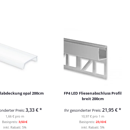
ilabdeckung opal 200cm
FP4 LED Fliesenabschluss Profil
breit 200cm
3,33 €
*
21,95 €
*
onderter Preis:
Ihr gesonderter Preis:
1,66 € pro m
10,97 € pro 1 m
Basispreis:
3,50 €
Basispreis:
23,10 €
inkl. Rabatt:
5%
inkl. Rabatt:
5%