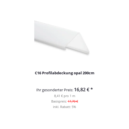
C16 Profilabdeckung opal 200cm
16,82 €
*
Ihr gesonderter Preis:
8,41 € pro 1 m
Basispreis:
17,70 €
inkl. Rabatt:
5%