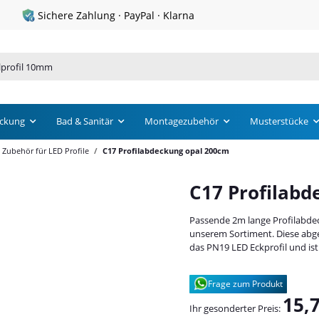
yPal · Klarna
Haben Sie Fragen?
ckung
Bad & Sanitär
Montagezubehör
Musterstücke
Zubehör für LED Profile
C17 Profilabdeckung opal 200cm
C17 Profilabd
Passende 2m lange Profilabdeck
unserem Sortiment. Diese abge
das PN19 LED Eckprofil und ist
Frage zum Produkt
15,
Ihr gesonderter Preis: