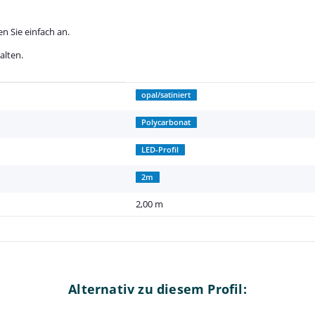
n Sie einfach an.
alten.
opal/satiniert
Polycarbonat
LED-Profil
2m
2,00 m
Alternativ zu diesem Profil: