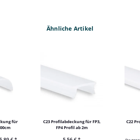
Ähnliche Artikel
ckung für
C23 Profilabdeckung für FP3,
C22 Pr
200cm
FP4 Profil ab 2m
5,89 €
*
5,56 €
*
Ihr geso