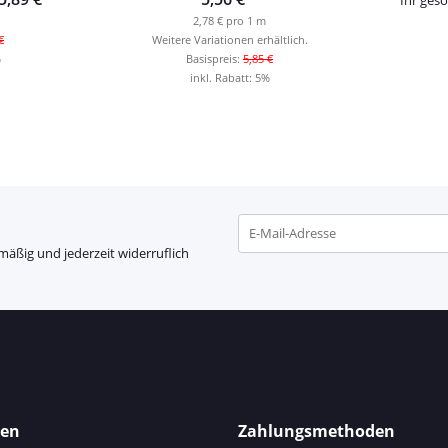
2,78 € pro 1 m
€
Weitere Variationen erhältlich.
%
Basispreis:
5,85 €
inkl. Rabatt:
5%
mäßig und jederzeit widerruflich
Newsletter Abonnieren
nen
Zahlungsmethoden