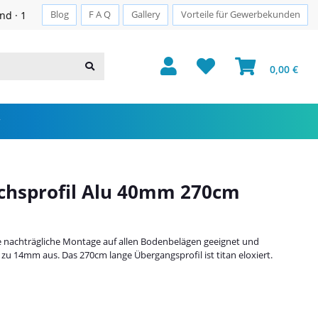
Sichere Zahlung · PayPal · Klarna
Blog
F A Q
Gallery
Vorteile für Gewerbekunden
0,00 €
chsprofil Alu 40mm 270cm
ine nachträgliche Montage auf allen Bodenbelägen geeignet und
zu 14mm aus. Das 270cm lange Übergangsprofil ist titan eloxiert.