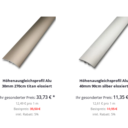
Höhenausgleichsprofil Alu
Höhenausgleichsprofil Al
30mm 270cm titan eloxiert
40mm 90cm silber eloxier
33,73 €
*
11,35 
Ihr gesonderter Preis:
Ihr gesonderter Preis:
12,49 € pro 1 m
12,61 € pro 1 m
Basispreis:
35,50 €
Basispreis:
11,95 €
inkl. Rabatt:
5%
inkl. Rabatt:
5%