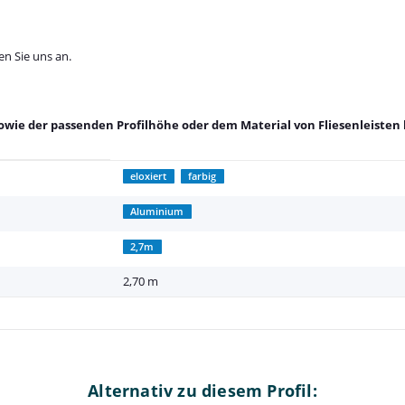
en Sie uns an.
owie der passenden Profilhöhe oder dem Material von Fliesenleisten 
eloxiert
farbig
Aluminium
2,7m
2,70 m
Alternativ zu diesem Profil: