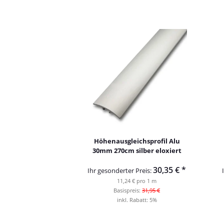
Höhenausgleichsprofil Alu
30mm 270cm silber eloxiert
30,35 €
*
Ihr gesonderter Preis:
11,24 € pro 1 m
Basispreis:
31,95 €
inkl. Rabatt:
5%