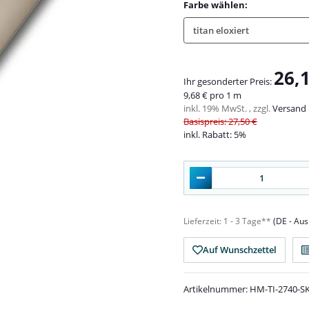
Farbe wählen:
titan eloxiert
26,
Ihr gesonderter Preis:
9,68 € pro 1 m
inkl. 19% MwSt. , zzgl.
Versand
Basispreis: 27,50 €
inkl. Rabatt:
5%
Lieferzeit:
1 - 3 Tage**
(DE - Au
Auf Wunschzettel
Artikelnummer:
HM-TI-2740-S