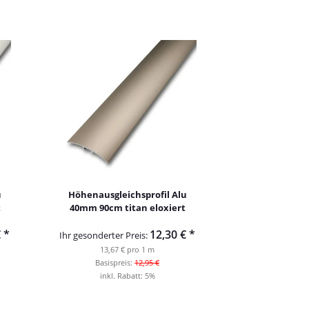
u
Höhenausgleichsprofil Alu
t
40mm 90cm titan eloxiert
€
*
12,30 €
*
Ihr gesonderter Preis:
13,67 € pro 1 m
Basispreis:
12,95 €
inkl. Rabatt:
5%