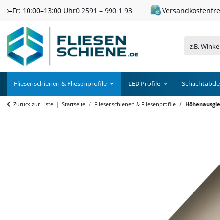
Versandkostenfrei ab 300 € Einkaufswert
Fliesenschienen & Fliesenprofile
LED Profile
Schachtabde
Zurück zur Liste
Startseite
Fliesenschienen & Fliesenprofile
Höhenausglei