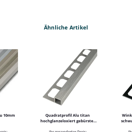
Ähnliche Artikel
Alu 10mm
Quadratprofil Alu titan
Winke
hochglanzeloxiert gebürstet
schwa
250cm
reis:
Ihr gesonderter Preis:
Ih