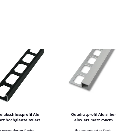
labschlussprofil Alu
Quadratprofil Alu silber
rz hochglanzeloxiert
eloxiert matt 250cm
gebürstet 250cm
r gesonderter Preis:
Ihr gesonderter Preis: