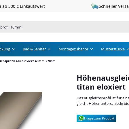
Schneller Versand · 1 – 3 Werktage
ckung
Bad & Sanitär
Montagezubehör
Musterstücke
chsprofil Alu eloxiert 40mm 270cm
Höhenausglei
titan eloxiert
Das Ausgleichsprofil ist für e
gleicht Höhenunterschiede bis 
Frage zum Produkt