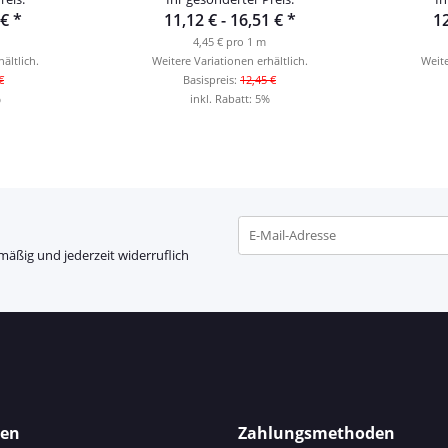
 €
*
11,12 € -
16,51 €
*
12
4,45 € pro 1 m
ältlich.
Weitere Variationen erhältlich.
Weite
€
Basispreis:
12,45 €
%
inkl. Rabatt:
5%
mäßig und jederzeit widerruflich
Newsletter Abonnieren
nen
Zahlungsmethoden