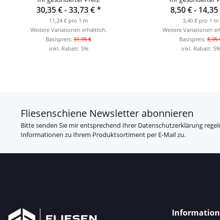
30,35 € -
33,73 €
*
8,50 € -
14,35
11,24 € pro 1 m
3,40 € pro 1 m
Weitere Variationen erhältlich.
Weitere Variationen erh
Basispreis:
31,95 €
Basispreis:
8,95 
inkl. Rabatt:
5%
inkl. Rabatt:
5
Fliesenschiene Newsletter abonnieren
Bitte senden Sie mir entsprechend Ihrer
Datenschutzerklärung
regel
Informationen zu Ihrem Produktsortiment per E-Mail zu.
Informatio