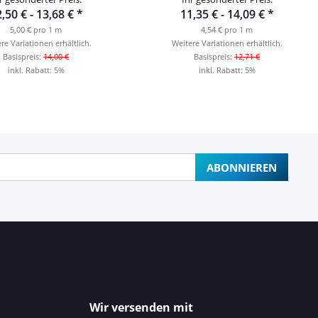
,50 € -
13,68 €
*
11,35 € -
14,09 €
*
5,00 € pro 1 m
4,54 € pro 1 m
re Variationen erhältlich.
Weitere Variationen erhältlich.
Basispreis:
14,00 €
Basispreis:
12,71 €
inkl. Rabatt:
5%
inkl. Rabatt:
5%
ABONNIEREN
Wir versenden mit