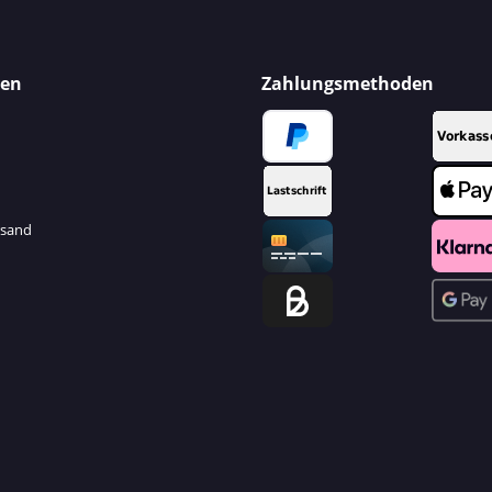
nen
Zahlungsmethoden
rsand