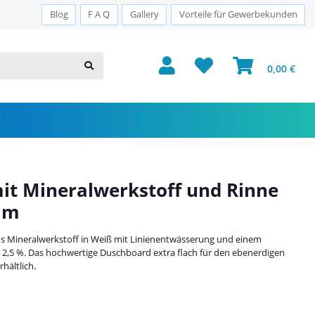
Sichere Zahlung · PayPal · Klarna
Blog
F A Q
Gallery
Vorteile für Gewerbekunden
0,00 €
it Mineralwerkstoff und Rinne
mm
 Mineralwerkstoff in Weiß mit Linienentwässerung und einem
– 2,5 %. Das hochwertige Duschboard extra flach für den ebenerdigen
hältlich.