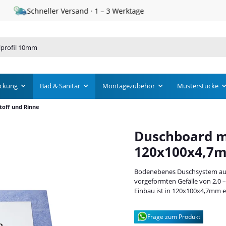
Schneller Versand · 1 – 3 Werktage
ckung
Bad & Sanitär
Montagezubehör
Musterstücke
toff und Rinne
Duschboard m
120x100x4,7
Bodenebenes Duschsystem aus
vorgeformten Gefälle von 2,0 
Einbau ist in 120x100x4,7mm er
Frage zum Produkt