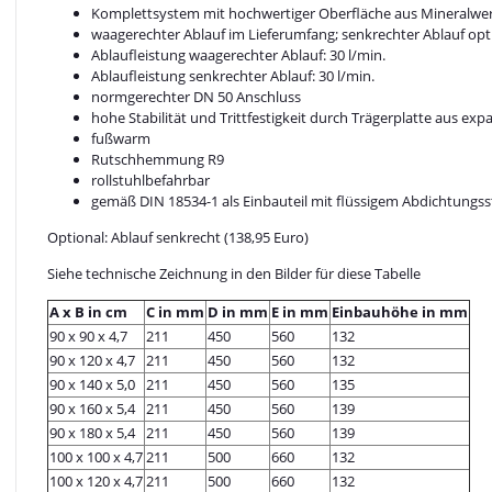
Komplettsystem mit hochwertiger Oberfläche aus Mineralwe
waagerechter Ablauf im Lieferumfang; senkrechter Ablauf opti
Ablaufleistung waagerechter Ablauf: 30 l/min.
Ablaufleistung senkrechter Ablauf: 30 l/min.
normgerechter DN 50 Anschluss
hohe Stabilität und Trittfestigkeit durch Trägerplatte aus ex
fußwarm
Rutschhemmung R9
rollstuhlbefahrbar
gemäß DIN 18534-1 als Einbauteil mit flüssigem Abdichtungss
Optional: Ablauf senkrecht (138,95 Euro)
Siehe technische Zeichnung in den Bilder für diese Tabelle
A x B in cm
C in mm
D in mm
E in mm
Einbauhöhe in mm
90 x 90 x 4,7
211
450
560
132
90 x 120 x 4,7
211
450
560
132
90 x 140 x 5,0
211
450
560
135
90 x 160 x 5,4
211
450
560
139
90 x 180 x 5,4
211
450
560
139
100 x 100 x 4,7
211
500
660
132
100 x 120 x 4,7
211
500
660
132