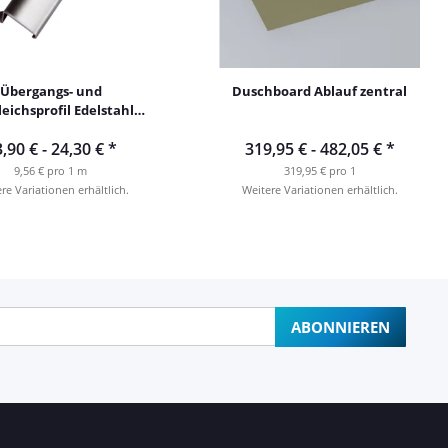
Übergangs- und
Duschboard Ablauf zentral
eichsprofil Edelstahl
glänzend
,90 € -
24,30 €
*
319,95 € -
482,05 €
*
9,56 € pro 1 m
319,95 € pro 1
re Variationen erhältlich.
Weitere Variationen erhältlich.
ABONNIEREN