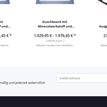
it
Duschboard mit
f und
Mineralwerkstoff und
Ausgl
f
Punktablauf
,45 €
*
1.029,95 € -
1.976,45 €
*
23
1
1.029,95 € pro 1
ältlich.
Weitere Variationen erhältlich.
Weite
mäßig und jederzeit widerruflich
Newsletter Abonnieren