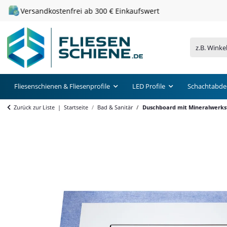
Versandkostenfrei ab 300 € Einkaufswert
Fliesenschienen & Fliesenprofile
LED Profile
Schachtabde
Zurück zur Liste
Startseite
Bad & Sanitär
Duschboard mit Mineralwerks