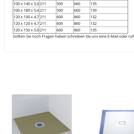
100 x 140 x 5,0
211
500
660
135
100 x 180 x 5,4
211
500
660
139
120 x 100 x 4,7
211
600
860
132
120 x 120 x 4,7
211
600
860
132
120 x 150 x 5,0
211
600
860
135
Sollten Sie noch Fragen haben schreiben Sie uns eine E-Mail oder ruf