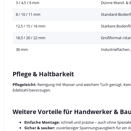
3 / 4,5 / 6 mm
Dünne Wand- & Bo
8 / 10 / 11 mm
Standard-Bodenfl
12,5 / 15 / 16 mm
Stärkere Bodenfl
18,5 / 20 / 22 mm
Großformat-/star
30 mm
Industrieflächen,
Pflege & Haltbarkeit
Pflegeleicht:
Reinigung mit Wasser und weichem Tuch genügt. Keine 
Edelstahl bevorzugen.
Weitere Vorteile für Handwerker & Ba
Einfache Montage:
schnell und präzise – auch ohne Spezia
Sicher & sauber:
zuverlässiger Spannungsausgleich für ein 