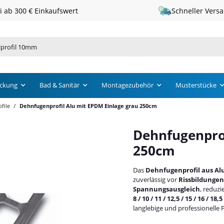
Schneller Versand · 1 – 3 Werktage
ckung
Bad & Sanitär
Montagezubehör
Musterstücke
file
Dehnfugenprofil Alu mit EPDM Einlage grau 250cm
Dehnfugenpro
250cm
Das
Dehnfugenprofil aus Al
zuverlässig vor
Rissbildunge
Spannungsausgleich
, reduzi
8 / 10 / 11 / 12,5 / 15 / 16 / 18,
langlebige und professionelle 