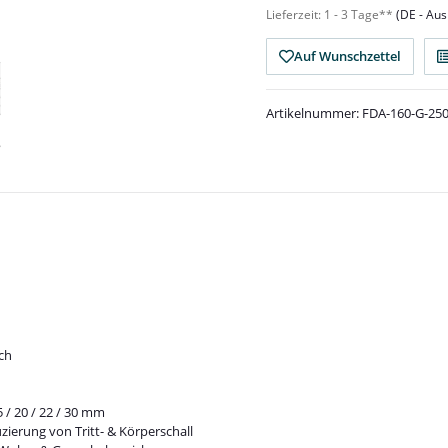
Lieferzeit:
1 - 3 Tage**
(DE - Au
Auf Wunschzettel
Artikelnummer:
FDA-160-G-25
ch
8,5 / 20 / 22 / 30 mm
ierung von Tritt- & Körperschall