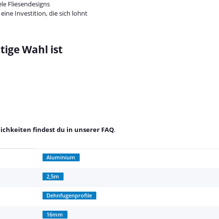
le Fliesendesigns
ine Investition, die sich lohnt
tige Wahl ist
chkeiten findest du in unserer
FAQ
.
Aluminium
2,5m
Dehnfugenprofile
16mm