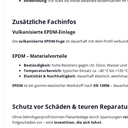
Anwendung:
Für stark bis mittel belastete Bodenflächen i
Zusätzliche Fachinfos
Vulkanisierte EPDM-Einlage
Die
vulkanisierte EPDM-Fuge
ist dauerhaft mit dem Profil verbund
EPDM – Materialvorteile
Beständigkeit:
hohe Resistenz gegen UV, Ozon, Wasser und v
Temperaturbereich:
typischer Einsatz ca. –40 °C bis +120 °C
Elastizität & Nachhaltigkeit:
dauerhaft elastisch, weichmach
EPDM
ist ein gummi-elastischer Werkstoff nach
EN 13956
– dauerhaf
Schutz vor Schäden & teuren Reparat
Ohne Dehnfugenprofil können Fliesenbeläge durch Spannungen
re
Folgeschäden vor – eine
Investition, die sich lohnt
.