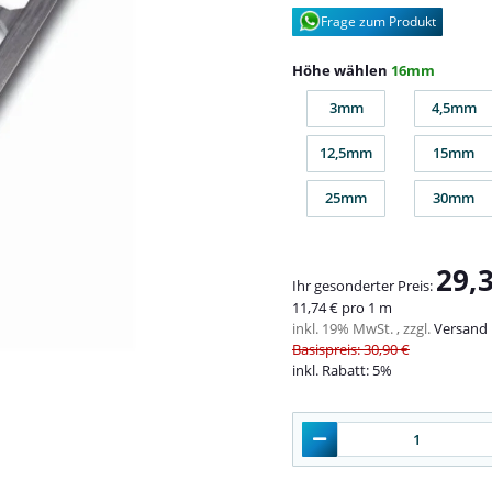
Frage zum Produkt
Höhe wählen
16mm
3mm
4,5mm
3mm
4,5m
12,5mm
15mm
12,5mm
15m
25mm
30mm
25mm
30m
29,
Ihr gesonderter Preis:
11,74 € pro 1 m
inkl. 19% MwSt. , zzgl.
Versand
Basispreis: 30,90 €
inkl. Rabatt:
5%