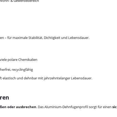
m Wohn- & Gewerbebereich
en – für maximale Stabilität, Dichtigkeit und Lebensdauer.
iele polare Chemikalien
erfrei, recyclingfähig
t elastisch und dehnbar mit jahrzehntelanger Lebensdauer.
uren
ißen oder ausbrechen
. Das Aluminium-Dehnfugenprofil sorgt für einen
si