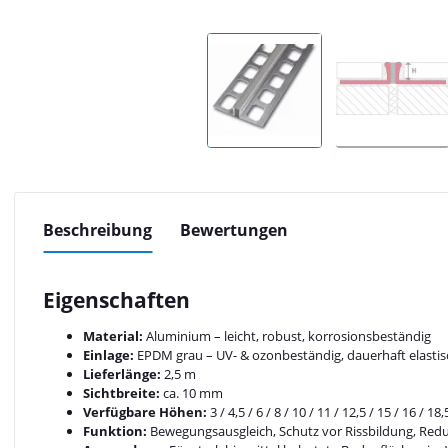
Beschreibung
Bewertungen
Eigenschaften
Material:
Aluminium – leicht, robust, korrosionsbeständig
Einlage:
EPDM grau – UV- & ozonbeständig, dauerhaft elastis
Lieferlänge:
2,5 m
Sichtbreite:
ca. 10 mm
Verfügbare Höhen:
3 / 4,5 / 6 / 8 / 10 / 11 / 12,5 / 15 / 16 / 1
Funktion:
Bewegungsausgleich, Schutz vor Rissbildung, Reduz