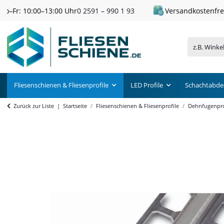
Versandkostenfrei ab 300 € Einkaufswert
Fliesenschienen & Fliesenprofile
LED Profile
Schachtabde
Zurück zur Liste
Startseite
Fliesenschienen & Fliesenprofile
Dehnfugenpro