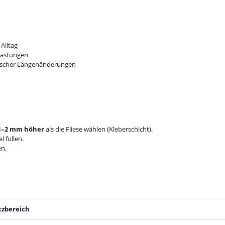
Alltag
elastungen
ischer Längenänderungen
1–2 mm höher
als die Fliese wählen (Kleberschicht).
 füllen.
en.
tzbereich