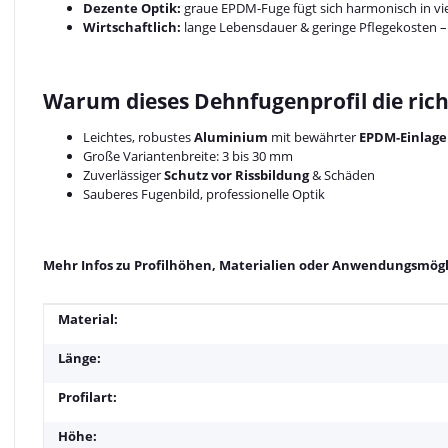
Dezente Optik:
graue EPDM-Fuge fügt sich harmonisch in vie
Wirtschaftlich:
lange Lebensdauer & geringe Pflegekosten – e
Warum dieses Dehnfugenprofil die rich
Leichtes, robustes
Aluminium
mit bewährter
EPDM-Einlage
Große Variantenbreite: 3 bis 30 mm
Zuverlässiger
Schutz vor Rissbildung
& Schäden
Sauberes Fugenbild, professionelle Optik
Mehr Infos zu Profilhöhen, Materialien oder Anwendungsmögli
Produkteigenschaft
Wert
Material:
Länge:
Profilart:
Höhe: