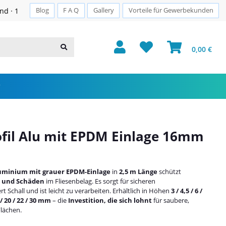
Sichere Zahlung · PayPal · Klarna
Blog
F A Q
Gallery
Vorteile für Gewerbekunden
0,00 €
fil Alu mit EPDM Einlage 16mm
uminium mit grauer EPDM-Einlage
in
2,5 m Länge
schützt
n und Schäden
im Fliesenbelag. Es sorgt für sicheren
ert Schall und ist leicht zu verarbeiten. Erhältlich in Höhen
3 / 4,5 / 6 /
5 / 20 / 22 / 30 mm
– die
Investition, die sich lohnt
für saubere,
Flächen.