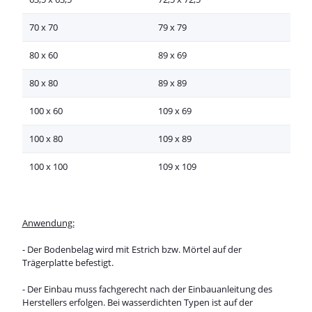
70 x 70
79 x 79
80 x 60
89 x 69
80 x 80
89 x 89
100 x 60
109 x 69
100 x 80
109 x 89
100 x 100
109 x 109
Anwendung:
- Der Bodenbelag wird mit Estrich bzw. Mörtel auf der
Trägerplatte befestigt.
- Der Einbau muss fachgerecht nach der Einbauanleitung des
Herstellers erfolgen. Bei wasserdichten Typen ist auf der