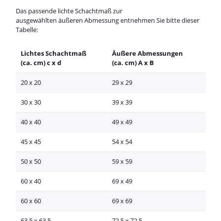
Das passende lichte Schachtmaß zur
ausgewählten äußeren Abmessung entnehmen Sie bitte dieser
Tabelle:
Lichtes Schachtmaß
Äußere Abmessungen
(ca. cm) c x d
(ca. cm) A x B
20 x 20
29 x 29
30 x 30
39 x 39
40 x 40
49 x 49
45 x 45
54 x 54
50 x 50
59 x 59
60 x 40
69 x 49
60 x 60
69 x 69
63,5 x 63,5
72,5 x 72,5