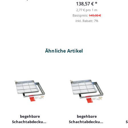
138,57 €
*
Innenbereich
2,77 € pro 1 m
Basispreis:
149,00 €
inkl. Rabatt:
7%
Ähnliche Artikel
begehbare
begehbare
Schachtabdeckung
Schachtabdeckung
S
SED Edelstahl
SSV Stahl befliesbar