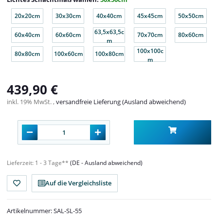
20x20cm
30x30cm
40x40cm
45x45cm
50x50cm
20x20cm
30x30cm
40x40cm
45x45cm
50x50cm
63,5x63,5c
60x40cm
60x60cm
70x70cm
80x60cm
60x40cm
60x60cm
63,5x63,5cm
70x70cm
80x60cm
m
100x100c
80x80cm
100x60cm
100x80cm
80x80cm
100x60cm
100x80cm
100x100cm
m
439,90 €
inkl. 19% MwSt. ,
versandfreie Lieferung (Ausland abweichend)
Lieferzeit:
1 - 3 Tage**
(DE - Ausland abweichend)
Auf die Vergleichsliste
Artikelnummer:
SAL-SL-55