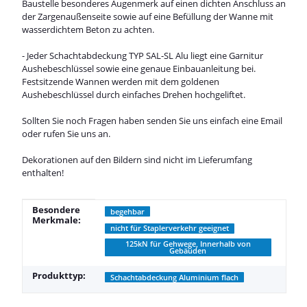
Baustelle besonderes Augenmerk auf einen dichten Anschluss an
der Zargenaußenseite sowie auf eine Befüllung der Wanne mit
wasserdichtem Beton zu achten.
- Jeder Schachtabdeckung TYP SAL-SL Alu liegt eine Garnitur
Aushebeschlüssel sowie eine genaue Einbauanleitung bei.
Festsitzende Wannen werden mit dem goldenen
Aushebeschlüssel durch einfaches Drehen hochgeliftet.
Sollten Sie noch Fragen haben senden Sie uns einfach eine Email
oder rufen Sie uns an.
Dekorationen auf den Bildern sind nicht im Lieferumfang
enthalten!
Produkteigenschaft
Wert
Besondere
begehbar
Merkmale:
nicht für Staplerverkehr geeignet
125kN für Gehwege, Innerhalb von
Gebäuden
Produkttyp:
Schachtabdeckung Aluminium flach