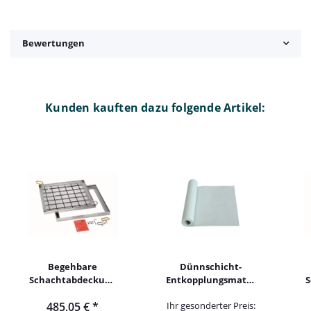
Bewertungen
Kunden kauften dazu folgende Artikel:
Begehbare
Dünnschicht-
Schachtabdeckung
Entkopplungsmatte
S
Alu befliesbar
aus Faservlies – 50
485,05 €
*
Ihr gesonderter Preis:
60x60cm
m × 1 m, 0,8 mm,