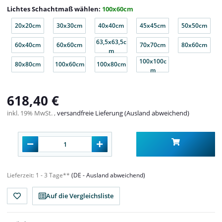
Lichtes Schachtmaß wählen:
100x60cm
20x20cm
30x30cm
40x40cm
45x45cm
50x50cm
20x20cm
30x30cm
40x40cm
45x45cm
50x50cm
63,5x63,5c
60x40cm
60x60cm
70x70cm
80x60cm
60x40cm
60x60cm
63,5x63,5cm
70x70cm
80x60cm
m
100x100c
80x80cm
100x60cm
100x80cm
80x80cm
100x60cm
100x80cm
100x100cm
m
618,40 €
inkl. 19% MwSt. ,
versandfreie Lieferung (Ausland abweichend)
Lieferzeit:
1 - 3 Tage**
(DE - Ausland abweichend)
Auf die Vergleichsliste