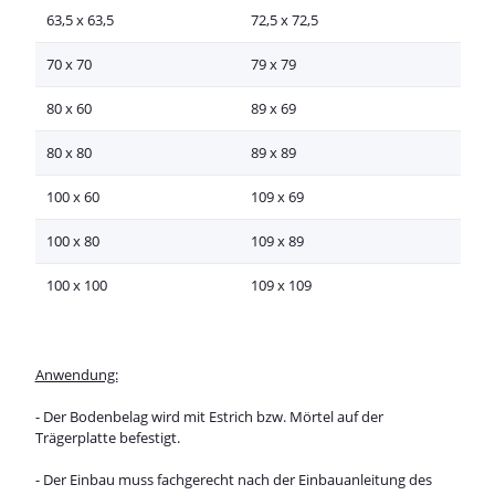
63,5 x 63,5
72,5 x 72,5
70 x 70
79 x 79
80 x 60
89 x 69
80 x 80
89 x 89
100 x 60
109 x 69
100 x 80
109 x 89
100 x 100
109 x 109
Anwendung:
- Der Bodenbelag wird mit Estrich bzw. Mörtel auf der
Trägerplatte befestigt.
- Der Einbau muss fachgerecht nach der Einbauanleitung des