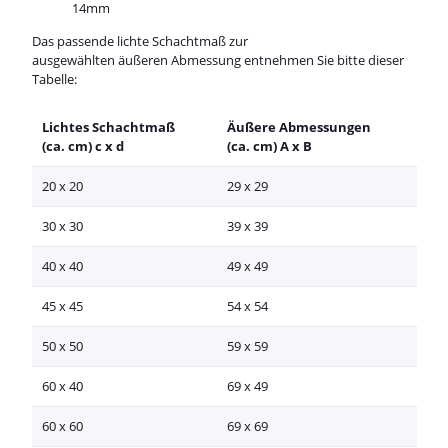
14mm
Das passende lichte Schachtmaß zur
ausgewählten äußeren Abmessung entnehmen Sie bitte dieser
Tabelle:
Lichtes Schachtmaß
Äußere Abmessungen
(ca. cm) c x d
(ca. cm) A x B
20 x 20
29 x 29
30 x 30
39 x 39
40 x 40
49 x 49
45 x 45
54 x 54
50 x 50
59 x 59
60 x 40
69 x 49
60 x 60
69 x 69