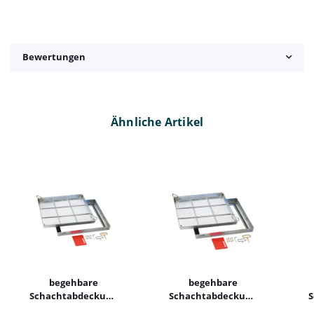
Bewertungen
Ähnliche Artikel
begehbare
begehbare
Schachtabdeckung
Schachtabdeckung
S
SED Edelstahl
SSV Stahl befliesbar