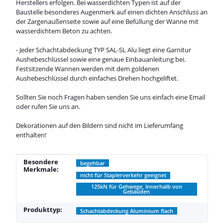
Herstellers erfolgen. Bei wasserdichten Typen ist auf der
Baustelle besonderes Augenmerk auf einen dichten Anschluss an
der Zargenaußenseite sowie auf eine Befüllung der Wanne mit
wasserdichtem Beton zu achten.
- Jeder Schachtabdeckung TYP SAL-SL Alu liegt eine Garnitur
Aushebeschlüssel sowie eine genaue Einbauanleitung bei.
Festsitzende Wannen werden mit dem goldenen
Aushebeschlüssel durch einfaches Drehen hochgeliftet.
Sollten Sie noch Fragen haben senden Sie uns einfach eine Email
oder rufen Sie uns an.
Dekorationen auf den Bildern sind nicht im Lieferumfang
enthalten!
Produkteigenschaft
Wert
Besondere
begehbar
Merkmale:
nicht für Staplerverkehr geeignet
125kN für Gehwege, Innerhalb von
Gebäuden
Produkttyp:
Schachtabdeckung Aluminium flach